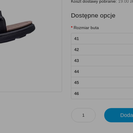
Koszt dostawy pobranie:
19.00 zł
Dostępne opcje
Rozmiar buta
41
42
43
44
45
46
Doda