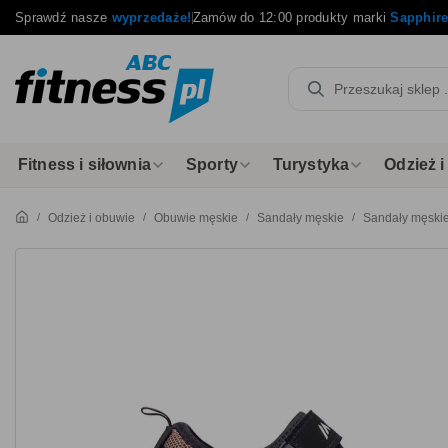
Sprawdź nasze
wyprzedaże!
Zamów do 12:00 produkty marki
Sapphir
Fitness i siłownia
Sporty
Turystyka
Odzież 
Odzież i obuwie
Obuwie męskie
Sandały męskie
Sandały męskie