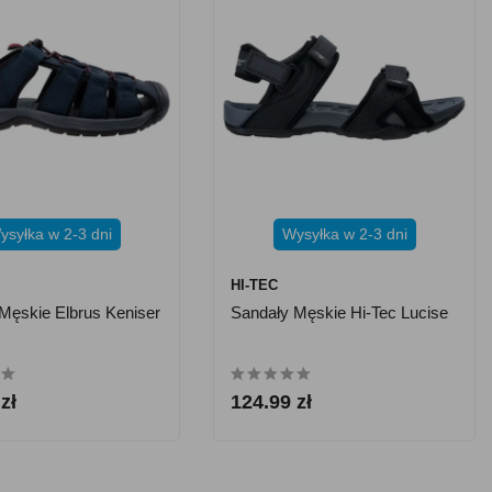
ysyłka w 2-3 dni
Wysyłka w 2-3 dni
HI-TEC
Męskie Elbrus Keniser
Sandały Męskie Hi-Tec Lucise
zł
124.99 zł