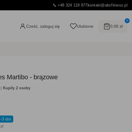
+48 324 118 877
kontakt@abcfitness.pl
0
Cześć, zaloguj się
Ulubione
0.00 zł
s Martibo - brązowe
Kupiły 2 osoby
-3 dni
zł