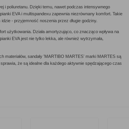
j i poliuretanu. Dzięki temu, nawet podczas intensywnego
 pianki EVA i multispandexu zapewnia niezrównany komfort. Takie
 idzie - przyjemność noszenia przez długie godziny.
ort użytkowania. Działa amortyzująco, co znacząco wpływa na
anki EVA jest nie tylko lekka, ale również wytrzymała,
ranych materiałów, sandały 'MARTIBO MARTES' marki MARTES są
ść sprawia, że są idealne dla każdego aktywnie spędzającego czas