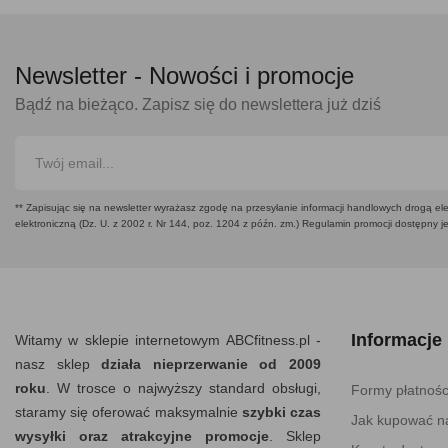
Newsletter -
Nowości i promocje
Bądź na bieżąco. Zapisz się do newslettera już dziś
** Zapisując się na newsletter wyrażasz zgodę na przesyłanie informacji handlowych drogą ele
elektroniczną (Dz. U. z 2002 r. Nr 144, poz. 1204 z późn. zm.) Regulamin promocji dostępny j
Informacje
Witamy w sklepie internetowym ABCfitness.pl -
nasz sklep
działa nieprzerwanie od 2009
roku
. W trosce o najwyższy standard obsługi,
Formy płatnośc
staramy się oferować maksymalnie
szybki czas
Jak kupować na
wysyłki oraz atrakcyjne promocje
. Sklep