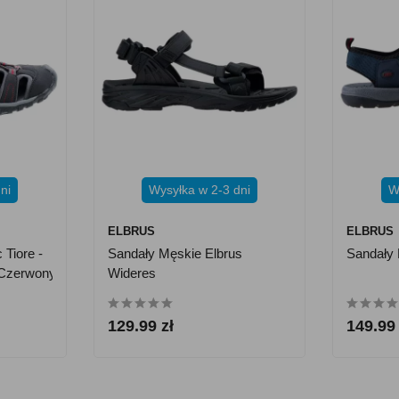
ni
Wysyłka w 2-3 dni
W
ELBRUS
ELBRUS
 Tiore -
Sandały Męskie Elbrus
Sandały 
/czerwony
Wideres
129.99 zł
149.99 