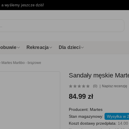
e
a wyślemy jeszcze dziś!
i obuwie
Rekreacja
Dla dzieci
 Martes Martibo - brązowe
Sandały męskie Marte
(0)
Napisz recenzję
84.99 zł
Producent:
Martes
Stan magazynowy:
Wysyłka w 2
Koszt dostawy przedpłata:
14.00 