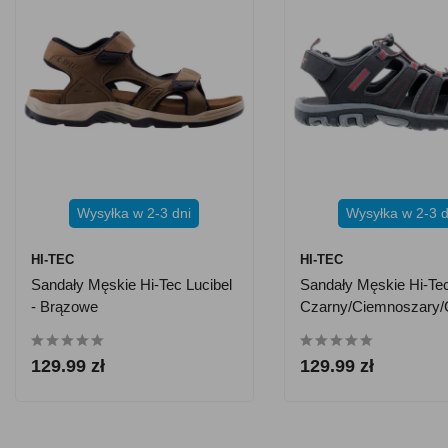
Wysyłka w 2-3 dni
Wysyłka w 2-3 d
HI-TEC
HI-TEC
Sandały Męskie Hi-Tec Lucibel
Sandały Męskie Hi-Tec
- Brązowe
Czarny/ciemnoszary
129.99 zł
129.99 zł