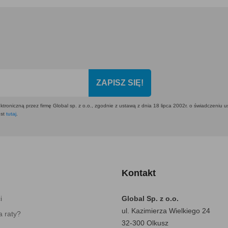
ZAPISZ SIĘ!
ktroniczną przez firmę Global sp. z o.o., zgodnie z ustawą z dnia 18 lipca 2002r. o świadczeniu 
est
tutaj
.
Kontakt
i
Global Sp. z o.o.
ul. Kazimierza Wielkiego 24
 raty?
32-300 Olkusz