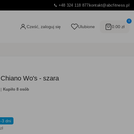
+48 324 118 877
kontakt@abcfitness.pl
0
Cześć, zaloguj się
Ulubione
0.00 zł
Chiano Wo's - szara
Kupiło 8 osób
-3 dni
zł