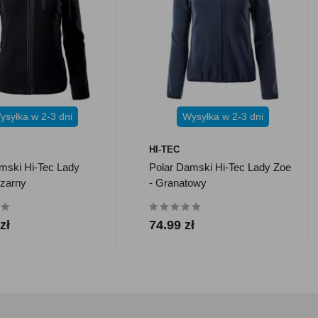
ysyłka w 2-3 dni
Wysyłka w 2-3 dni
HI-TEC
mski Hi-Tec Lady
Polar Damski Hi-Tec Lady Zoe
Czarny
- Granatowy
zł
74.99 zł