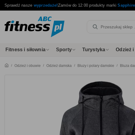
Sprawdź nasze
wyprzedaże!
Zamów do 12:00 produkty marki
Sapphir
Fitness i siłownia
Sporty
Turystyka
Odzież 
Odzież i obuwie
Odzież damska
Bluzy i polary damskie
Bluza da