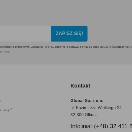
ZAPISZ SIĘ!
ktroniczną przez firmę Global sp. z o.o., zgodnie z ustawą z dnia 18 lipca 2002r. o świadczeniu 
est
tutaj
.
Kontakt
i
Global Sp. z o.o.
ul. Kazimierza Wielkiego 24
 raty?
32-300 Olkusz
y
Infolinia: (+48) 32 411 