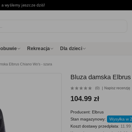
e
a wyślemy jeszcze dziś!
i obuwie
Rekreacja
Dla dzieci
mska Elbrus Chiano Wo's - szara
Bluza damska Elbrus 
(0)
Napisz recenzję
104.99 zł
Producent:
Elbrus
Stan magazynowy:
Wysyłka w 2
Koszt dostawy przedpłata:
11.99 