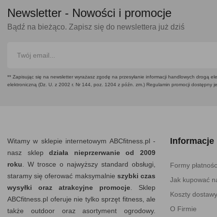
Newsletter -
Nowości i promocje
Bądź na bieżąco. Zapisz się do newslettera już dziś
** Zapisując się na newsletter wyrażasz zgodę na przesyłanie informacji handlowych drogą ele
elektroniczną (Dz. U. z 2002 r. Nr 144, poz. 1204 z późn. zm.) Regulamin promocji dostępny j
Informacje
Witamy w sklepie internetowym ABCfitness.pl -
nasz sklep
działa nieprzerwanie od 2009
roku
. W trosce o najwyższy standard obsługi,
Formy płatnośc
staramy się oferować maksymalnie
szybki czas
Jak kupować na
wysyłki oraz atrakcyjne promocje
. Sklep
Koszty dostaw
ABCfitness.pl oferuje nie tylko sprzęt fitness, ale
O Firmie
także outdoor oraz asortyment ogrodowy.