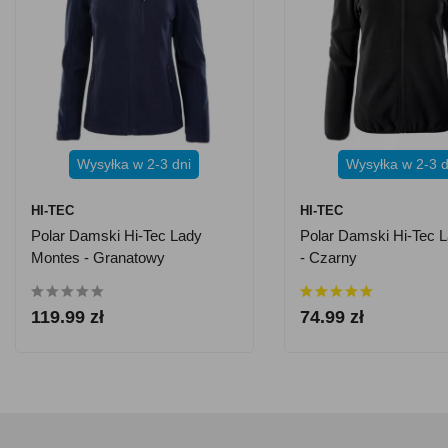
Wysyłka w 2-3 dni
Wysyłka w 2-3 d
HI-TEC
HI-TEC
Polar Damski Hi-Tec Lady
Polar Damski Hi-Tec 
Montes - Granatowy
- Czarny
119.99 zł
74.99 zł