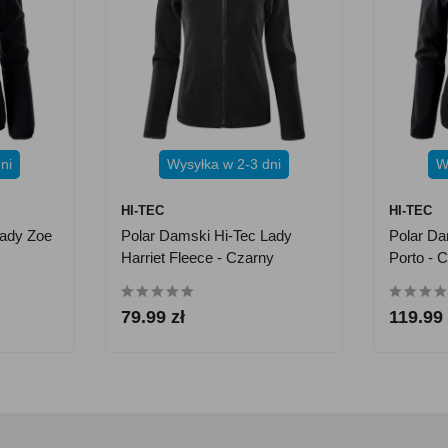
ni
Wysyłka w 2-3 dni
W
HI-TEC
HI-TEC
Lady Zoe
Polar Damski Hi-Tec Lady
Polar Da
Harriet Fleece - Czarny
Porto - 
79.99 zł
119.99 