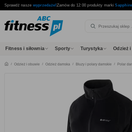
Sprawdź nasze
wyprzedaże!
Zamów do 12:00 produkty marki
Sapphir
Fitness i siłownia
Sporty
Turystyka
Odzież 
Odzież i obuwie
Odzież damska
Bluzy i polary damskie
Polar da