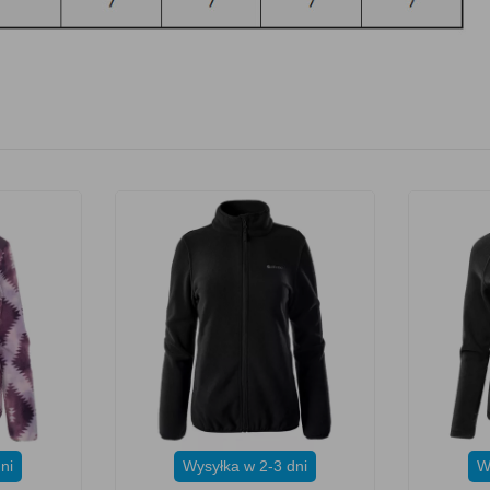
ni
Wysyłka w 2-3 dni
W