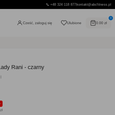
+48 324 118 877
kontakt@abcfitness.pl
0
Cześć, zaloguj się
Ulubione
0.00 zł
Lady Rani - czarny
y
zł