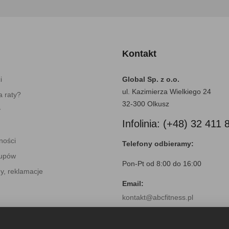
Kontakt
i
Global Sp. z o.o.
ul. Kazimierza Wielkiego 24
 raty?
32-300 Olkusz
y
Infolinia: (+48) 32 411 
ności
Telefony odbieramy:
kupów
Pon-Pt od 8:00 do 16:00
y, reklamacje
Email:
kontakt@abcfitness.pl