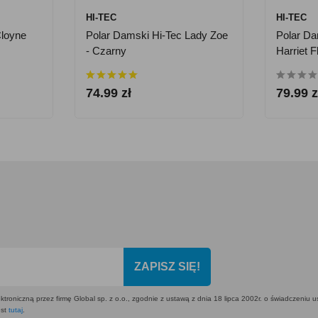
HI-TEC
HI-TEC
Cloyne
Polar Damski Hi-Tec Lady Zoe
Polar Da
- Czarny
Harriet 
74.99 zł
79.99 z
ZAPISZ SIĘ!
ktroniczną przez firmę Global sp. z o.o., zgodnie z ustawą z dnia 18 lipca 2002r. o świadczeniu 
est
tutaj
.