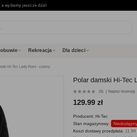
e
a wyślemy jeszcze dziś!
i obuwie
Rekreacja
Dla dzieci
mski Hi-Tec Lady Rani - czarny
Polar damski Hi-Tec 
(0)
Napisz recenzję
129.99 zł
Producent:
Hi-Tec
Stan magazynowy:
Niedostępn
Koszt dostawy przedpłata:
11.99 