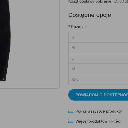
Koszt dostawy pobranie:
19.00 zł
Dostępne opcje
Rozmiar
S
M
L
XL
XXL
POWIADOM O DOSTĘPNOŚ
Pokaż wszystkie produkty
Więcej produktów Hi-Tec