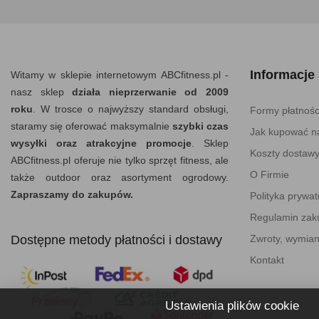
Informacje
Witamy w sklepie internetowym ABCfitness.pl -
nasz sklep
działa nieprzerwanie od 2009
roku
. W trosce o najwyższy standard obsługi,
Formy płatnośc
staramy się oferować maksymalnie
szybki czas
Jak kupować na
wysyłki oraz atrakcyjne promocje
. Sklep
Koszty dostaw
ABCfitness.pl oferuje nie tylko sprzęt fitness, ale
O Firmie
także outdoor oraz asortyment ogrodowy.
Zapraszamy do zakupów.
Polityka prywat
Regulamin za
Dostępne metody płatności i dostawy
Zwroty, wymian
Kontakt
Ustawienia plików cookie