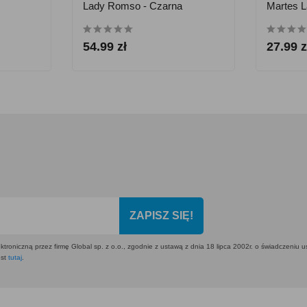
Lady Romso - Czarna
Martes L
54.99 zł
27.99 z
ZAPISZ SIĘ!
ktroniczną przez firmę Global sp. z o.o., zgodnie z ustawą z dnia 18 lipca 2002r. o świadczeniu 
est
tutaj
.