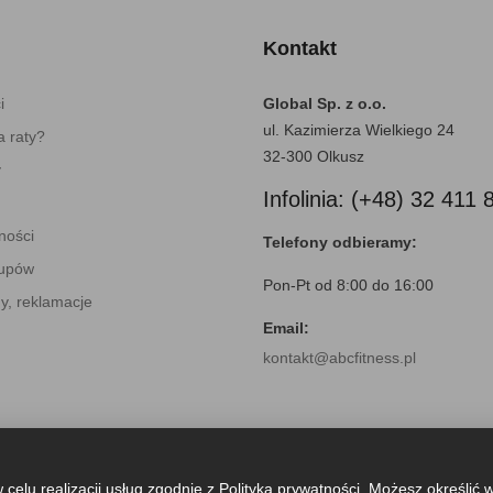
Kontakt
i
Global Sp. z o.o.
ul. Kazimierza Wielkiego 24
 raty?
32-300 Olkusz
y
Infolinia: (+48) 32 411 
ności
Telefony odbieramy:
kupów
Pon-Pt od 8:00 do 16:00
y, reklamacje
Email:
kontakt@abcfitness.pl
 celu realizacji usług zgodnie z
Polityką prywatności
. Możesz określić 