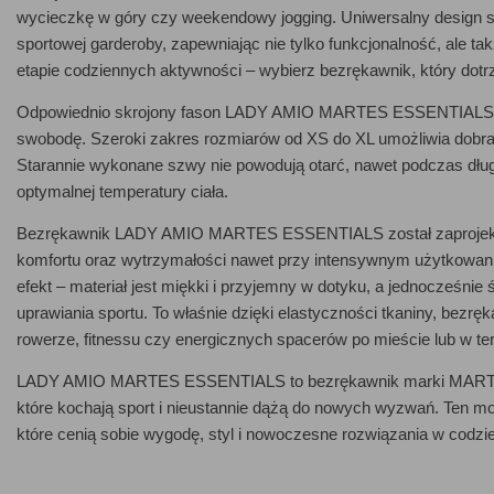
wycieczkę w góry czy weekendowy jogging. Uniwersalny design sp
sportowej garderoby, zapewniając nie tylko funkcjonalność, ale 
etapie codziennych aktywności – wybierz bezrękawnik, który do
Odpowiednio skrojony fason LADY AMIO MARTES ESSENTIALS pod
swobodę. Szeroki zakres rozmiarów od XS do XL umożliwia dobra
Starannie wykonane szwy nie powodują otarć, nawet podczas dług
optymalnej temperatury ciała.
Bezrękawnik LADY AMIO MARTES ESSENTIALS został zaprojektowa
komfortu oraz wytrzymałości nawet przy intensywnym użytkowaniu
efekt – materiał jest miękki i przyjemny w dotyku, a jednocześnie
uprawiania sportu. To właśnie dzięki elastyczności tkaniny, bezrę
rowerze, fitnessu czy energicznych spacerów po mieście lub w ter
LADY AMIO MARTES ESSENTIALS to bezrękawnik marki MARTES
które kochają sport i nieustannie dążą do nowych wyzwań. Ten mo
które cenią sobie wygodę, styl i nowoczesne rozwiązania w codzi