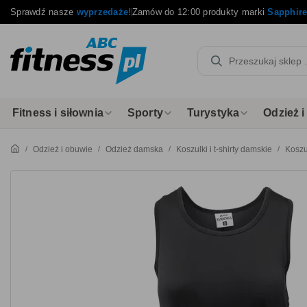
Sprawdź nasze
wyprzedaże!
Zamów do 12:00 produkty marki
Sapphir
Fitness i siłownia
Sporty
Turystyka
Odzież 
Odzież i obuwie
Odzież damska
Koszulki i t-shirty damskie
Koszu