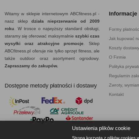
Informacje
Witamy w sklepie internetowym ABCfitness.pl -
nasz sklep
działa nieprzerwanie od 2009
roku
. W trosce o najwyższy standard obsługi,
Formy płatnośc
staramy się oferować maksymalnie
szybki czas
Jak kupować na
wysyłki oraz atrakcyjne promocje
. Sklep
Koszty dostaw
ABCfitness.pl oferuje nie tylko sprzęt fitness, ale
O Firmie
także outdoor oraz asortyment ogrodowy.
Zapraszamy do zakupów.
Polityka prywat
Regulamin za
Dostępne metody płatności i dostawy
Zwroty, wymian
Kontakt
Ustawienia plików cookie
Strona korzysta z plików cookies w