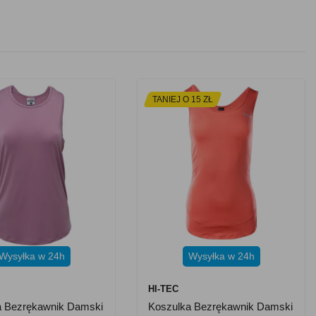
TANIEJ O 15 ZŁ
Wysyłka w 24h
Wysyłka w 24h
HI-TEC
a Bezrękawnik Damski
Koszulka Bezrękawnik Damski