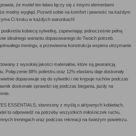
rawia, że model ten łatwo łączy się z innymi elementami
także modny wygląd. Pozwól sobie na komfort i pewność na każdym
trzyma Ci kroku w każdych warunkach!
kreśla kobiecą sylwetkę, zapewniając jednocześnie pełną
nie idealnego wariantu dopasowanego do Twoich potrzeb.
otrwałego treningu, a przewiewna konstrukcja wspiera utrzymanie
ny z wysokiej jakości materiałów, które są gwarancją
. Połączenie 88% poliestru oraz 12% elastanu daje doskonały
 świetnie dopasowuje się do sylwetki i nie krępuje ruchów podczas
kawnik doskonale sprawdzi się podczas biegania, jazdy na
enie.
 ESSENTIALS, stworzony z myślą o aktywnych kobietach,
del to odpowiedź na potrzeby wszystkich miłośniczek ruchu,
ennych treningach oraz podczas rekreacji na świeżym powietrzu.