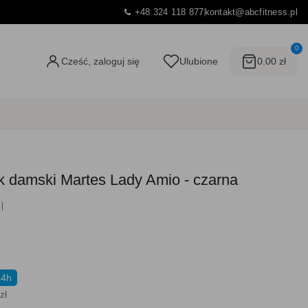
+48 324 118 877
kontakt@abcfitness.pl
0
Cześć, zaloguj się
Ulubione
0.00 zł
k damski Martes Lady Amio - czarna
24h
zł