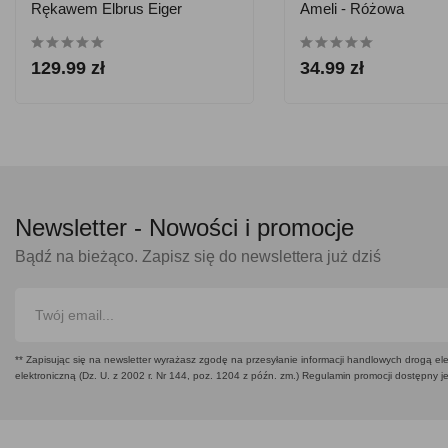
Rękawem Elbrus Eiger
Ameli - Różowa
Polartec Wo's - Zielona
129.99 zł
34.99 zł
Newsletter -
Nowości i promocje
Bądź na bieżąco. Zapisz się do newslettera już dziś
** Zapisując się na newsletter wyrażasz zgodę na przesyłanie informacji handlowych drogą ele
elektroniczną (Dz. U. z 2002 r. Nr 144, poz. 1204 z późn. zm.) Regulamin promocji dostępny j