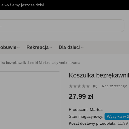
e
a wyślemy jeszcze dziś!
i obuwie
Rekreacja
Dla dzieci
lka bezrękawnik damski Martes Lady Amio - czarna
Koszulka bezrękawni
(0)
Napisz recenzję
27.99 zł
Producent:
Martes
Stan magazynowy:
Wysyłka w 
Koszt dostawy przedpłata:
11.99 