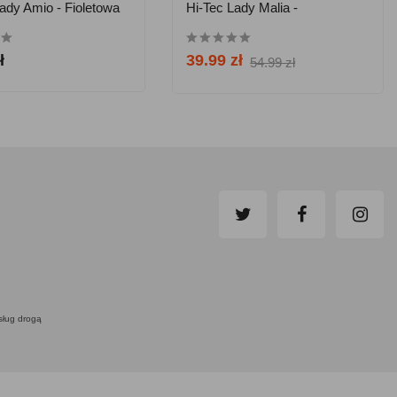
ady Amio - Fioletowa
Hi-Tec Lady Malia -
Pomarańczowa
ł
39.99 zł
54.99 zł
usług drogą