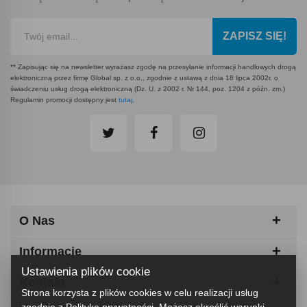
ZAPISZ SIĘ!
** Zapisując się na newsletter wyrażasz zgodę na przesyłanie informacji handlowych drogą
elektroniczną przez firmę Global sp. z o.o., zgodnie z ustawą z dnia 18 lipca 2002r. o
świadczeniu usług drogą elektroniczną (Dz. U. z 2002 r. Nr 144, poz. 1204 z późn. zm.)
Regulamin promocji dostępny jest
tutaj
.
O Nas
Informacje
Ustawienia plików cookie
Kontakt
Strona korzysta z plików cookies w celu realizacji usług
zgodnie z
Polityką prywatności
. Możesz określić warunki