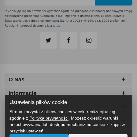
** Zapisując się na newsletter wyrażasz zgodę na przesyłanie informacji handlowych drogą
elektroniczną przez firmę Global sp. z o.o., zgodnie z ustawą z dnia 18 lipca 2002r. o
świadczeniu usług drogą elektroniczną (Dz. U. z 2002 r. Nr 144, poz. 1204 z późn. zm.)
Regulamin promocji dostępny jest
tutaj
.
O Nas
Informacje
Ustawienia plików cookie
Kontakt
Strona korzysta z plików cookies w celu realizacji usług
zgodnie z
Polityką prywatności
. Możesz określić warunki
Odbiory Osobiste
przechowywania lub dostępu mechanizmu cookie klikając w
przycisk ustawień.