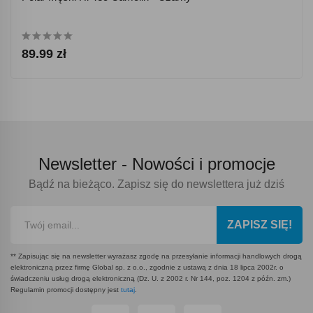
89.99 zł
Newsletter -
Nowości i promocje
Bądź na bieżąco. Zapisz się do newslettera już dziś
ZAPISZ SIĘ!
** Zapisując się na newsletter wyrażasz zgodę na przesyłanie informacji handlowych drogą
elektroniczną przez firmę Global sp. z o.o., zgodnie z ustawą z dnia 18 lipca 2002r. o
świadczeniu usług drogą elektroniczną (Dz. U. z 2002 r. Nr 144, poz. 1204 z późn. zm.)
Regulamin promocji dostępny jest
tutaj
.