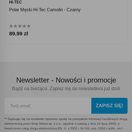
HI-TEC
Polar Męski Hi-Tec Camolin - Czarny
89.99 zł
Newsletter -
Nowości i promocje
Bądź na bieżąco. Zapisz się do newslettera już dziś
ZAPISZ SIĘ!
** Zapisując się na newsletter wyrażasz zgodę na przesyłanie informacji handlowych drogą
elektroniczną przez firmę Global sp. z o.o., zgodnie z ustawą z dnia 18 lipca 2002r. o
świadczeniu usług drogą elektroniczną (Dz. U. z 2002 r. Nr 144, poz. 1204 z późn. zm.)