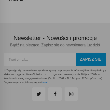
Newsletter -
Nowości i promocje
Bądź na bieżąco. Zapisz się do newslettera już dziś
ZAPISZ SIĘ!
** Zapisując się na newsletter wyrażasz zgodę na przesyłanie informacji handlowych drogą
elektroniczną przez firmę Global sp. z o.o., zgodnie z ustawą z dnia 18 lipca 2002r. o
świadczeniu usług drogą elektroniczną (Dz. U. z 2002 r. Nr 144, poz. 1204 z późn. zm.)
Regulamin promocji dostępny jest
tutaj
.