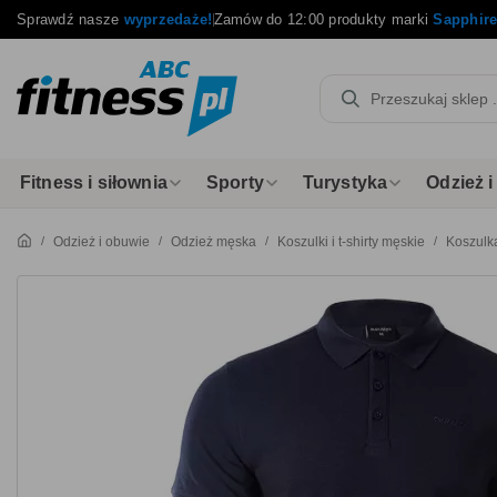
Sprawdź nasze
wyprzedaże!
Zamów do 12:00 produkty marki
Sapphir
Fitness i siłownia
Sporty
Turystyka
Odzież 
Odzież i obuwie
Odzież męska
Koszulki i t-shirty męskie
Koszulk