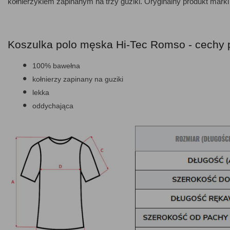
kołnierzykiem zapinanym na trzy guziki. Oryginalny produkt marki
Koszulka polo męska Hi-Tec Romso - cechy 
100% bawełna
kołnierzy zapinany na guziki
lekka
oddychająca