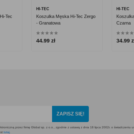
HI-TEC
HI-TEC
Hi-Tec
Koszulka Męska Hi-Tec Zergo
Koszulka
- Granatowa
Czarna
44.99 zł
34.99 z
ZAPISZ SIĘ!
ktroniczną przez firmę Global sp. z o.o., zgodnie z ustawą z dnia 18 lipca 2002r. o świadczeniu 
est
tutaj
.