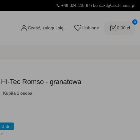
+48 324 118 877
kontakt@abcfitness.pl
0
Cześć, zaloguj się
Ulubione
0.00 zł
 Hi-Tec Romso - granatowa
Kupiła 1 osoba
-3 dni
zł