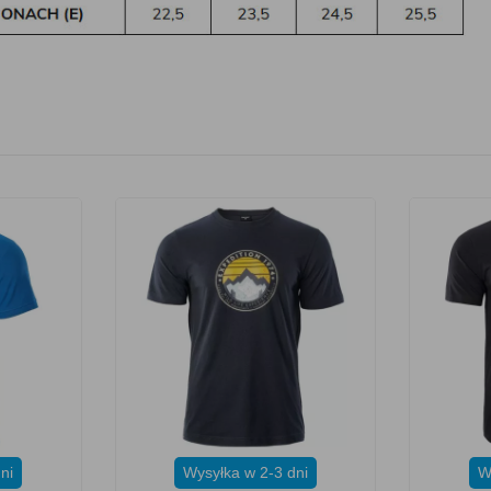
ni
Wysyłka w 2-3 dni
W