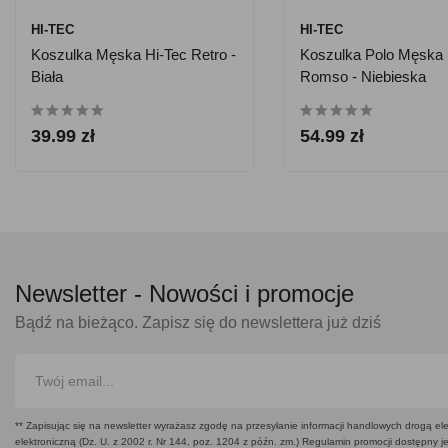
HI-TEC
HI-TEC
Koszulka Męska Hi-Tec Retro -
Koszulka Polo Męska 
Biała
Romso - Niebieska
39.99 zł
54.99 zł
Newsletter -
Nowości i promocje
Bądź na bieżąco. Zapisz się do newslettera już dziś
** Zapisując się na newsletter wyrażasz zgodę na przesyłanie informacji handlowych drogą ele
elektroniczną (Dz. U. z 2002 r. Nr 144, poz. 1204 z późn. zm.) Regulamin promocji dostępny j