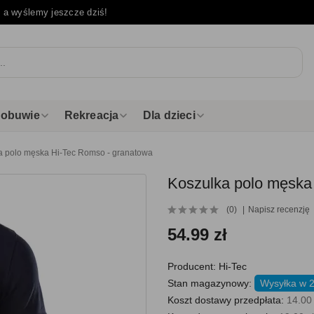
e
a wyślemy jeszcze dziś!
i obuwie
Rekreacja
Dla dzieci
a polo męska Hi-Tec Romso - granatowa
Koszulka polo męska
(0)
Napisz recenzję
54.99 zł
Producent:
Hi-Tec
Stan magazynowy:
Wysyłka w 2
Koszt dostawy przedpłata:
14.00 