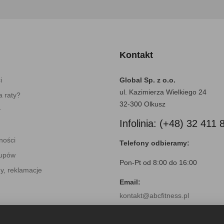
Kontakt
i
Global Sp. z o.o.
ul. Kazimierza Wielkiego 24
 raty?
32-300 Olkusz
y
Infolinia: (+48) 32 411 
ności
Telefony odbieramy:
kupów
Pon-Pt od 8:00 do 16:00
y, reklamacje
Email:
kontakt@abcfitness.pl