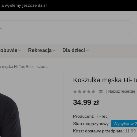
e
a wyślemy jeszcze dziś!
i obuwie
Rekreacja
Dla dzieci
 męska Hi-Tec Rolic - czarna
Koszulka męska Hi-Te
(0)
Napisz recenzję
34.99 zł
Producent:
Hi-Tec
Stan magazynowy:
Wysyłka w 2
Koszt dostawy przedpłata:
11.99 