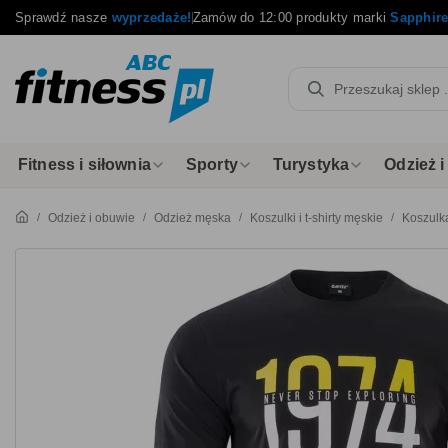
Sprawdź nasze
wyprzedaże!
Zamów do 12:00 produkty marki
Sapphir
Fitness i siłownia
Sporty
Turystyka
Odzież 
Odzież i obuwie
Odzież męska
Koszulki i t-shirty męskie
Koszulka