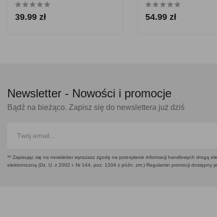
39.99 zł
54.99 zł
Newsletter -
Nowości i promocje
Bądź na bieżąco. Zapisz się do newslettera już dziś
** Zapisując się na newsletter wyrażasz zgodę na przesyłanie informacji handlowych drogą ele
elektroniczną (Dz. U. z 2002 r. Nr 144, poz. 1204 z późn. zm.) Regulamin promocji dostępny j