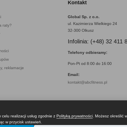
Kontakt
i
Global Sp. z o.o.
ul. Kazimierza Wielkiego 24
 raty?
32-300 Olkusz
y
Infolinia: (+48) 32 411 
ności
Telefony odbieramy:
kupów
Pon-Pt od 8:00 do 16:00
y, reklamacje
Email:
kontakt@abcfitness.pl
 celu realizacji usług zgodnie z
Polityką prywatności
. Możesz określić 
ąc w przycisk ustawień.