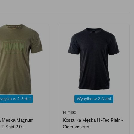
ysyłka w 2-3 dni
Wysyłka w 2-3 dni
M
HI-TEC
a Męska Magnum
Koszulka Męska Hi-Tec Plain -
 T-Shirt 2.0 -
Ciemnoszara
a