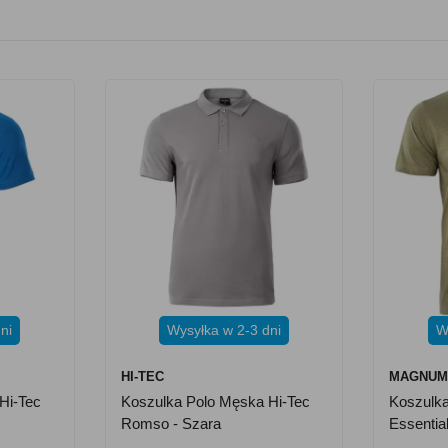
ni
Wysyłka w 2-3 dni
W
HI-TEC
MAGNU
Hi-Tec
Koszulka Polo Męska Hi-Tec
Koszulk
Romso - Szara
Essential
Oliwkow