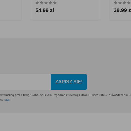
54.99 zł
39.99 z
ZAPISZ SIĘ!
ktroniczną przez firmę Global sp. z o.o., zgodnie z ustawą z dnia 18 lipca 2002r. o świadczeniu 
est
tutaj
.