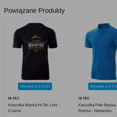
Powiązane Produkty
Wysyłka w 2-3 dni
Wysyłka w 2-3 d
HI-TEC
HI-TEC
Koszulka Męska Hi-Tec Lore -
Koszulka Polo Męska 
Czarna
Romso - Niebieska