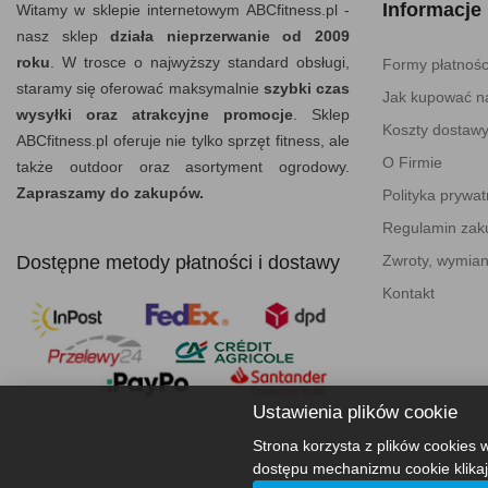
Informacje
Witamy w sklepie internetowym ABCfitness.pl -
nasz sklep
działa nieprzerwanie od 2009
roku
. W trosce o najwyższy standard obsługi,
Formy płatnośc
staramy się oferować maksymalnie
szybki czas
Jak kupować na
wysyłki oraz atrakcyjne promocje
. Sklep
Koszty dostaw
ABCfitness.pl oferuje nie tylko sprzęt fitness, ale
O Firmie
także outdoor oraz asortyment ogrodowy.
Zapraszamy do zakupów.
Polityka prywat
Regulamin za
Dostępne metody płatności i dostawy
Zwroty, wymian
Kontakt
Ustawienia plików cookie
Strona korzysta z plików cookies w
dostępu mechanizmu cookie klikaj