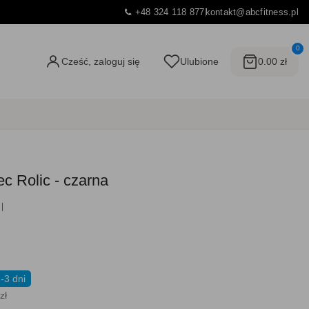
+48 324 118 877
kontakt@abcfitness.pl
0
Cześć, zaloguj się
Ulubione
0.00 zł
c Rolic - czarna
-3 dni
zł