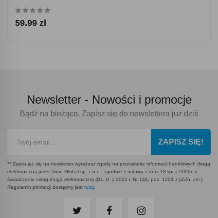
59.99 zł
Newsletter -
Nowości i promocje
Bądź na bieżąco. Zapisz się do newslettera już dziś
ZAPISZ SIĘ!
** Zapisując się na newsletter wyrażasz zgodę na przesyłanie informacji handlowych drogą
elektroniczną przez firmę Global sp. z o.o., zgodnie z ustawą z dnia 18 lipca 2002r. o
świadczeniu usług drogą elektroniczną (Dz. U. z 2002 r. Nr 144, poz. 1204 z późn. zm.)
Regulamin promocji dostępny jest
tutaj
.