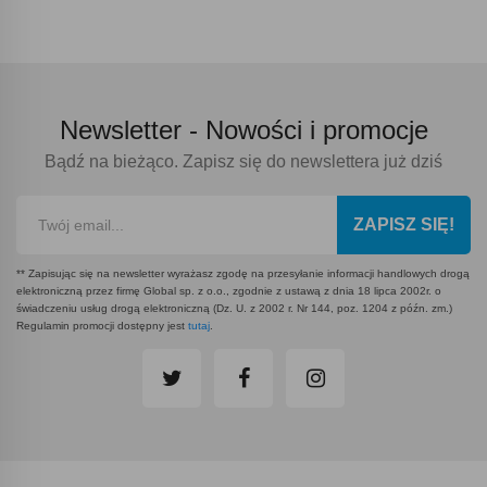
Newsletter -
Nowości i promocje
Bądź na bieżąco. Zapisz się do newslettera już dziś
ZAPISZ SIĘ!
** Zapisując się na newsletter wyrażasz zgodę na przesyłanie informacji handlowych drogą
elektroniczną przez firmę Global sp. z o.o., zgodnie z ustawą z dnia 18 lipca 2002r. o
świadczeniu usług drogą elektroniczną (Dz. U. z 2002 r. Nr 144, poz. 1204 z późn. zm.)
Regulamin promocji dostępny jest
tutaj
.