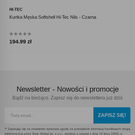
HI-TEC
Kurtka Męska Softshell Hi-Tec Nils - Czarna
194.99 zł
Newsletter -
Nowości i promocje
Bądź na bieżąco. Zapisz się do newslettera już dziś
ZAPISZ SIĘ!
** Zapisując się na newsletter wyrażasz zgodę na przesyłanie informacji handlowych drogą
elektroniczną przez firmę Global sp. z o.o., zgodnie z ustawą z dnia 18 lipca 2002r. o