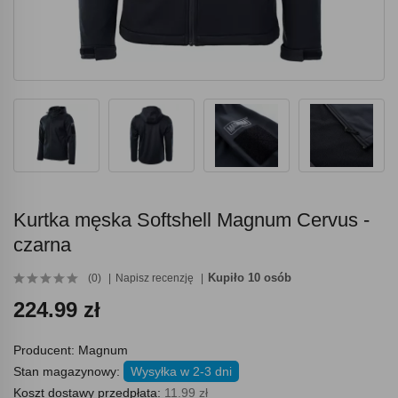
Kurtka męska Softshell Magnum Cervus -
czarna
Kupiło 10 osób
(0)
Napisz recenzję
224.99 zł
Producent:
Magnum
Stan magazynowy:
Wysyłka w 2-3 dni
Koszt dostawy przedpłata:
11.99 zł