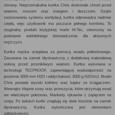
zimowy. Nieprzemakalna kurtka Chris doskonale chroni przed
wiatrem, morzem oraz śniegiem i deszczem. Dzięki
zastosowaniu systemu wentylacji, kurtka odprowadza nadmiar
ciepła, więc użytkownik ma poczucie pełnego komfortu. To
oryginalny produkt brytyjskiej marki Hi-Tec, stworzony na
podstawie wieloletniego doświadczenia dla aktywnych
mężczyzn.
Kurtka męska ocieplana za pomocą wsadu poliestrowego.
Zasuwana na zamek błyskawiczny z dodatkową materiałową
osłoną przed przenikliwym wiatrem. Kurtka wykonana w
technologii TECPROOF, zapewniającej wodoodporność na
poziomie 3000 mm H2O i oddychalność 3000 g H2O/m2. Model
Chris posiada wysoki kołnierz oraz kaptur ze ściągaczem.
Wewnątrz klejone szwy oraz przeszycia, które utrzymują wsad
we właściwym położeniu. Mankiety rękawów z zapięciem na
rzepy. Po bokach kurtki znajdują się dwie kiszenie na zamek
błyskawiczny. Kurtka wykończona jest elementami
odblaskowymi.