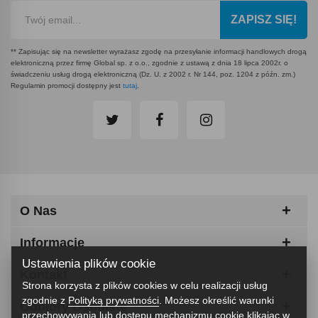
ZAPISZ SIĘ!
** Zapisując się na newsletter wyrażasz zgodę na przesyłanie informacji handlowych drogą
elektroniczną przez firmę Global sp. z o.o., zgodnie z ustawą z dnia 18 lipca 2002r. o
świadczeniu usług drogą elektroniczną (Dz. U. z 2002 r. Nr 144, poz. 1204 z późn. zm.)
Regulamin promocji dostępny jest
tutaj
.
O Nas
Informacje
Ustawienia plików cookie
Kontakt
Strona korzysta z plików cookies w celu realizacji usług
zgodnie z
Polityką prywatności
. Możesz określić warunki
Odbiory Osobiste
przechowywania lub dostępu mechanizmu cookie klikając w