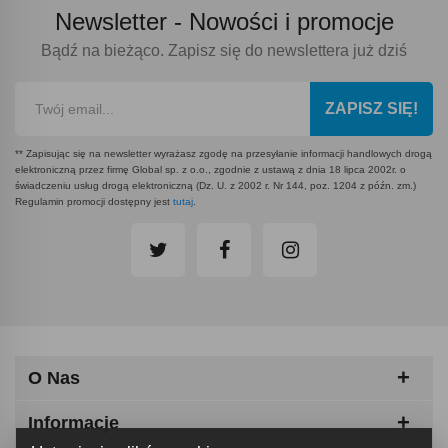
Newsletter -
Nowości i promocje
Bądź na bieżąco. Zapisz się do newslettera już dziś
ZAPISZ SIĘ!
** Zapisując się na newsletter wyrażasz zgodę na przesyłanie informacji handlowych drogą
elektroniczną przez firmę Global sp. z o.o., zgodnie z ustawą z dnia 18 lipca 2002r. o
świadczeniu usług drogą elektroniczną (Dz. U. z 2002 r. Nr 144, poz. 1204 z późn. zm.)
Regulamin promocji dostępny jest
tutaj
.
O Nas
Informacje