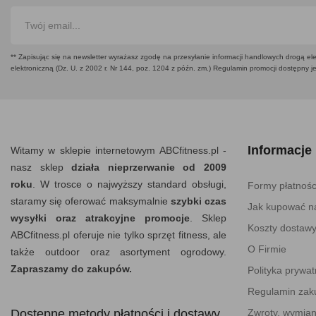
** Zapisując się na newsletter wyrażasz zgodę na przesyłanie informacji handlowych drogą ele
elektroniczną (Dz. U. z 2002 r. Nr 144, poz. 1204 z późn. zm.) Regulamin promocji dostępny j
Informacje
Witamy w sklepie internetowym ABCfitness.pl -
nasz sklep
działa nieprzerwanie od 2009
roku
. W trosce o najwyższy standard obsługi,
Formy płatnośc
staramy się oferować maksymalnie
szybki czas
Jak kupować na
wysyłki oraz atrakcyjne promocje
. Sklep
Koszty dostaw
ABCfitness.pl oferuje nie tylko sprzęt fitness, ale
O Firmie
także outdoor oraz asortyment ogrodowy.
Zapraszamy do zakupów.
Polityka prywat
Regulamin za
Dostępne metody płatności i dostawy
Zwroty, wymian