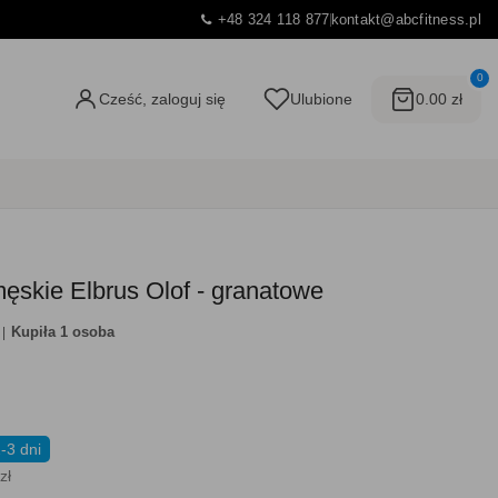
+48 324 118 877
kontakt@abcfitness.pl
0
Cześć, zaloguj się
Ulubione
0.00 zł
męskie Elbrus Olof - granatowe
Kupiła 1 osoba
-3 dni
zł