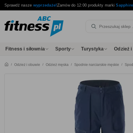
Sprawdź nasze
wyprzedaże!
Zamów do 12:00 produkty marki
Sapphir
Fitness i siłownia
Sporty
Turystyka
Odzież 
Odzież i obuwie
Odzież męska
Spodnie narciarskie męskie
Spod