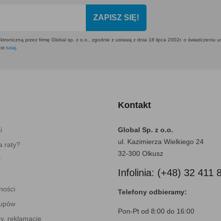
ZAPISZ SIĘ!
ktroniczną przez firmę Global sp. z o.o., zgodnie z ustawą z dnia 18 lipca 2002r. o świadczeniu 
est
tutaj
.
Kontakt
i
Global Sp. z o.o.
ul. Kazimierza Wielkiego 24
 raty?
32-300 Olkusz
y
Infolinia: (+48) 32 411 
ności
Telefony odbieramy:
kupów
Pon-Pt od 8:00 do 16:00
y, reklamacje