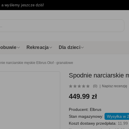
e
a wyślemy jeszcze dziś!
i obuwie
Rekreacja
Dla dzieci
nie narciarskie męskie Elbrus Olof - granatowe
Spodnie narciarskie 
(0)
Napisz recenzję
449.99 zł
Producent:
Elbrus
Stan magazynowy:
Wysyłka w 2
Koszt dostawy przedpłata:
11.99 