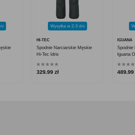
ni
Wysyłka w 2-3 dni
W
HI-TEC
IGUANA
Męskie
Spodnie Narciarskie Męskie
Spodnie 
Hi-Tec Idris
Iguana O
329.99 zł
489.99 