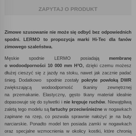
ZAPYTAJ O PRODUKT
Zimowe szusowanie nie może się odbyć bez odpowiednich
spodni. LERMO to propozycja marki Hi-Tec dla fanów
zimowego szaleństwa.
Męskie spodnie LERMO posiadają
membranę
o wodoodporności 10 000 mm H
²
O
,
dzięki czemu możesz
dłużej cieszyć się z jazdy na stoku, nawet jak zacznie padać
śnieg. Dodatkowo spodnie zostały
pokryte powłoką DWR
zwiększającą wodoodporność tkaniny zewnętrznej
na przemakanie. Elastyczny, gęsto tkany materiał idealnie
dopasowuje się do sylwetki i
nie krępuje ruchów
. Niewątpliwą
zaletą tego modelu są
fartuchy przeciwśnieżne
w nogawkach
zapinane na rzep, co pozwala sprawnie nałożyć je na buty
narciarskie. Ponadto model ten posiada zamki w nogawkach
oraz specjalne wzmocnienia w okolicy kostki, które chronią