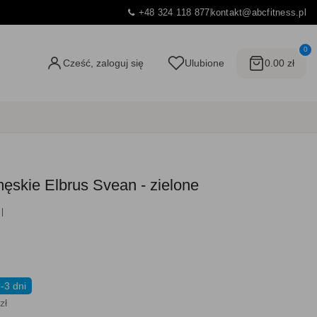
+48 324 118 877
kontakt@abcfitness.pl
0
Cześć, zaloguj się
Ulubione
0.00 zł
męskie Elbrus Svean - zielone
-3 dni
zł