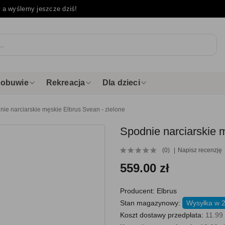
e
a wyślemy jeszcze dziś!
i obuwie
Rekreacja
Dla dzieci
nie narciarskie męskie Elbrus Svean - zielone
Spodnie narciarskie 
(0)
Napisz recenzję
559.00 zł
Producent:
Elbrus
Stan magazynowy:
Wysyłka w 2
Koszt dostawy przedpłata:
11.99 