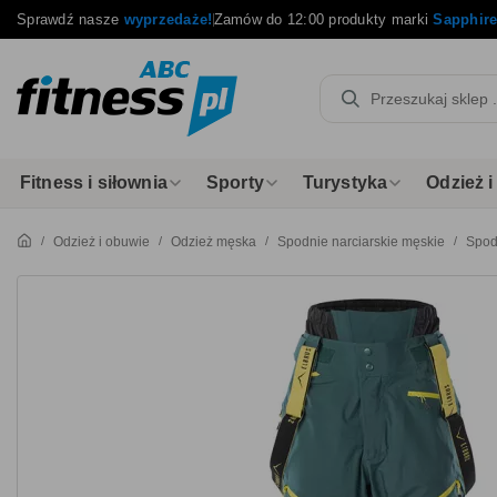
Sprawdź nasze
wyprzedaże!
Zamów do 12:00 produkty marki
Sapphir
Fitness i siłownia
Sporty
Turystyka
Odzież 
Odzież i obuwie
Odzież męska
Spodnie narciarskie męskie
Spod