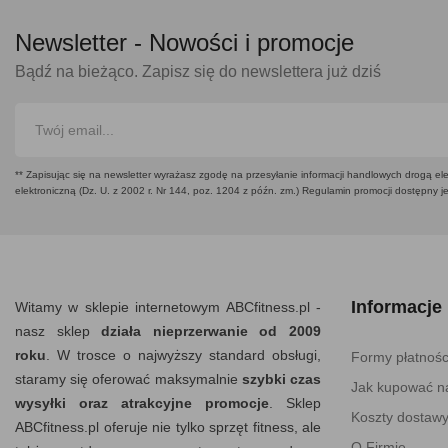
Newsletter -
Nowości i promocje
Bądź na bieżąco. Zapisz się do newslettera już dziś
** Zapisując się na newsletter wyrażasz zgodę na przesyłanie informacji handlowych drogą ele
elektroniczną (Dz. U. z 2002 r. Nr 144, poz. 1204 z późn. zm.) Regulamin promocji dostępny j
Informacje
Witamy w sklepie internetowym ABCfitness.pl -
nasz sklep
działa nieprzerwanie od 2009
roku
. W trosce o najwyższy standard obsługi,
Formy płatnośc
staramy się oferować maksymalnie
szybki czas
Jak kupować na
wysyłki oraz atrakcyjne promocje
. Sklep
Koszty dostaw
ABCfitness.pl oferuje nie tylko sprzęt fitness, ale
O Firmie