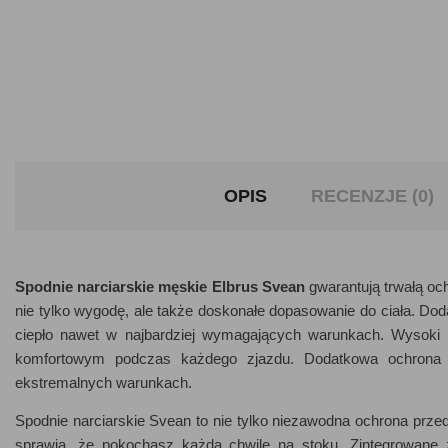
OPIS
RECENZJE (0)
Spodnie narciarskie męskie Elbrus Svean
gwarantują trwałą oc
nie tylko wygodę, ale także doskonałe dopasowanie do ciała. Dod
ciepło nawet w najbardziej wymagających warunkach. Wysoki 
komfortowym podczas każdego zjazdu. Dodatkowa ochrona 
ekstremalnych warunkach.
Spodnie narciarskie Svean to nie tylko niezawodna ochrona prze
sprawią, że pokochasz każdą chwilę na stoku. Zintegrowane 