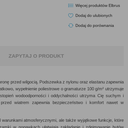
Więcej produktów Elbrus
Dodaj do ulubionych
Dodaj do porównania
ZAPYTAJ O PRODUKT
hronę przed wilgocią. Podszewka z nylonu oraz elastanu zapewnia
atkowo, wypełnienie poliestrowe o gramaturze 100 g/m² utrzymuje
stopień wodoodporności i oddychalności utrzyma Cię suchym i
przed wiatrem zapewnia bezpieczeństwo i komfort nawet w
d warunkami atmosferycznymi, ale także wyjątkowe funkcje, które
zamki w nogawkach ułatwiają zakładanie i zdejmowanie butów