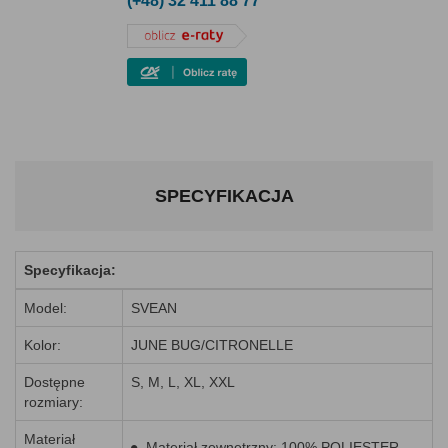
(+48) 32 411 88 77
SPECYFIKACJA
Specyfikacja:
Model:
SVEAN
Kolor:
JUNE BUG/CITRONELLE
Dostępne
S, M, L, XL, XXL
rozmiary:
Materiał
Materiał zewnętrzny: 100% POLIESTER