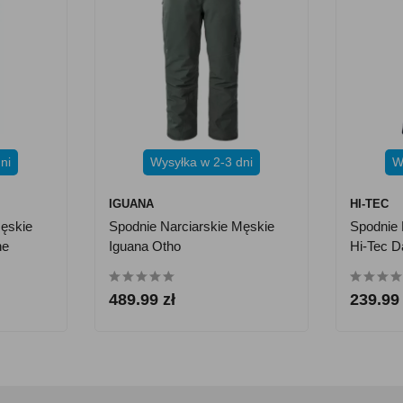
ni
Wysyłka w 2-3 dni
W
IGUANA
HI-TEC
Męskie
Spodnie Narciarskie Męskie
Spodnie 
ne
Iguana Otho
Hi-Tec D
489.99 zł
239.99 