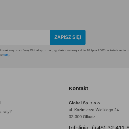
ZAPISZ SIĘ!
ktroniczną przez firmę Global sp. z o.o., zgodnie z ustawą z dnia 18 lipca 2002r. o świadczeniu 
est
tutaj
.
Kontakt
i
Global Sp. z o.o.
ul. Kazimierza Wielkiego 24
 raty?
32-300 Olkusz
y
Infolinia: (+48) 32 411 