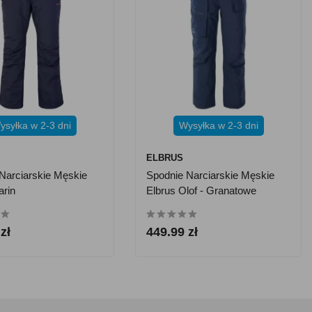
ysyłka w 2-3 dni
Wysyłka w 2-3 dni
ELBRUS
Narciarskie Męskie
Spodnie Narciarskie Męskie
arin
Elbrus Olof - Granatowe
zł
449.99 zł