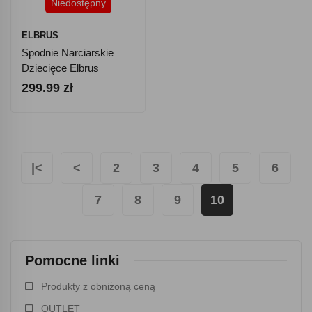
Niedostępny
ELBRUS
Spodnie Narciarskie
Dziecięce Elbrus
Balmani TG
299.99 zł
|<
<
2
3
4
5
6
7
8
9
10
Pomocne linki
Produkty z obniżoną ceną
OUTLET