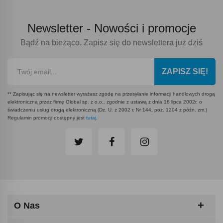
Newsletter -
Nowości i promocje
Bądź na bieżąco. Zapisz się do newslettera już dziś
ZAPISZ SIĘ!
** Zapisując się na newsletter wyrażasz zgodę na przesyłanie informacji handlowych drogą
elektroniczną przez firmę Global sp. z o.o., zgodnie z ustawą z dnia 18 lipca 2002r. o
świadczeniu usług drogą elektroniczną (Dz. U. z 2002 r. Nr 144, poz. 1204 z późn. zm.)
Regulamin promocji dostępny jest
tutaj
.
O Nas