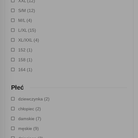
XXL
(12)
S/M
(12)
M/L
(4)
L/XL
(15)
XL/XXL
(4)
152
(1)
158
(1)
164
(1)
Płeć
dziewczynka
(2)
chłopiec
(2)
damskie
(7)
męskie
(9)