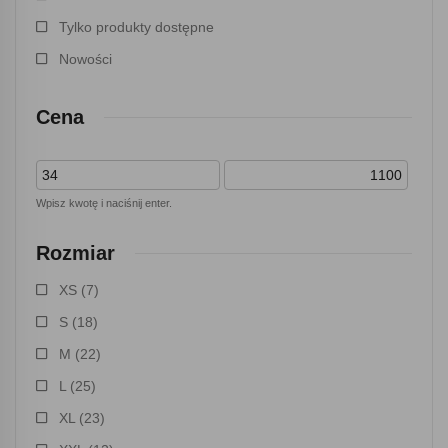
Tylko produkty dostępne
Nowości
Cena
Wpisz kwotę i naciśnij enter.
Rozmiar
XS
(7)
S
(18)
M
(22)
L
(25)
XL
(23)