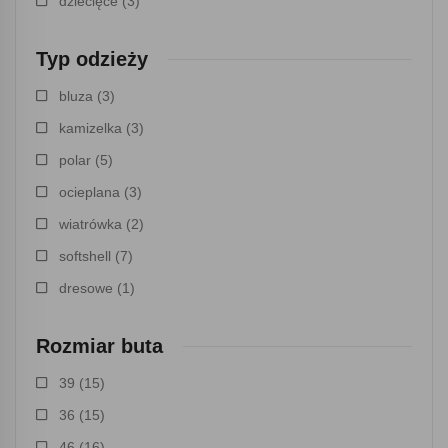
dziecięce
(3)
Typ odzieży
bluza
(3)
kamizelka
(3)
polar
(5)
ocieplana
(3)
wiatrówka
(2)
softshell
(7)
dresowe
(1)
Rozmiar buta
39
(15)
36
(15)
46
(16)