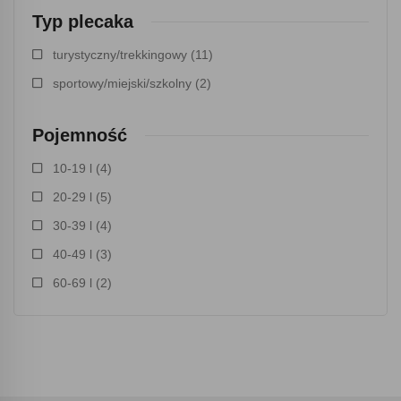
Typ plecaka
turystyczny/trekkingowy
(11)
sportowy/miejski/szkolny
(2)
Pojemność
10-19 l
(4)
20-29 l
(5)
30-39 l
(4)
40-49 l
(3)
60-69 l
(2)