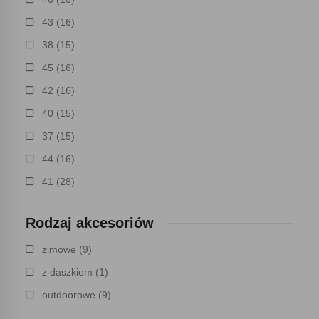
43
(16)
38
(15)
45
(16)
42
(16)
40
(15)
37
(15)
44
(16)
41
(28)
Rodzaj akcesoriów
zimowe
(9)
z daszkiem
(1)
outdoorowe
(9)