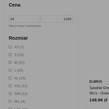
Cena
Wpisz kwotę i naciśnij enter.
Rozmiar
XS
(7)
S
(18)
M
(22)
L
(25)
XL
(23)
ELBRUS
XXL
(12)
Spodnie Dre
Wo's - Gra
S/M
(12)
149.99 zł
M/L
(4)