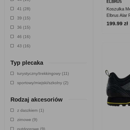
ELBRUS
41
(28)
Koszulka M
Elbrus Alar 
39
(15)
199.99 zł
36
(15)
46
(16)
43
(16)
Typ plecaka
turystyczny/trekkingowy
(11)
sportowy/miejski/szkolny
(2)
Rodzaj akcesoriów
z daszkiem
(1)
zimowe
(9)
outdoorowe
(9)