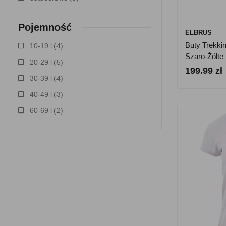
Pojemność
ELBRUS
Buty Trekkin
10-19 l
(4)
Szaro-Żółte
20-29 l
(5)
199.99 zł
30-39 l
(4)
40-49 l
(3)
60-69 l
(2)