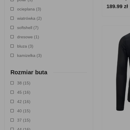
189.99 zł
ocieplana
(3)
wiatrówka
(2)
softshell
(7)
dresowe
(1)
bluza
(3)
kamizelka
(3)
Rozmiar buta
38
(15)
45
(16)
42
(16)
40
(15)
37
(15)
44
(16)