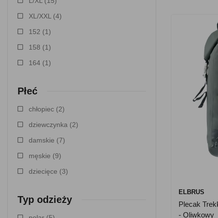
L/XL
(15)
XL/XXL
(4)
152
(1)
158
(1)
164
(1)
Płeć
chłopiec
(2)
dziewczynka
(2)
damskie
(7)
męskie
(9)
dziecięce
(3)
ELBRUS
Typ odzieży
Plecak Tre
- Oliwkowy
polar
(5)