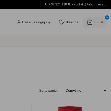
+48 324 118 877
kontakt@abcfitness.pl
0
Cześć, zaloguj się
Ulubione
0.00 zł
Sortowanie: