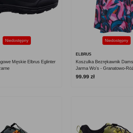
Niedostępny
Niedostępny
ELBRUS
ngowe Męskie Elbrus Eglinter
Koszulka Bezrękawnik Damsk
zarne
Jarma Wo's - Granatowo-Ró
99.99 zł