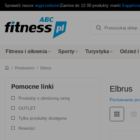
Sprawdź nasze
wyprzedaże!
Zamów do 12:00 produkty marki
Sapphir
Fitness i siłownia
Sporty
Turystyka
Odzież 
Producenci
Elbrus
Pomocne linki
Elbrus
Produkty z obniżoną ceną
Porównanie pr
OUTLET
Tylko produkty dostępne
Nowości