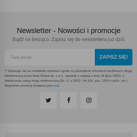
Newsletter -
Nowości i promocje
Bądź na bieżąco. Zapisz się do newslettera już dziś
ZAPISZ SIĘ!
** Zapisując się na newsletter wyrażasz zgodę na przesyłanie informacji handlowych drogą
elektroniczną przez firmę Global sp. z o.o., zgodnie z ustawą z dnia 18 lipca 2002r. o
świadczeniu usług drogą elektroniczną (Dz. U. z 2002 r. Nr 144, poz. 1204 z późn. zm.)
Regulamin promocji dostępny jest
tutaj
.