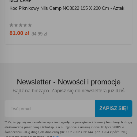
NILS CAMP
Koc Piknikowy Nils Camp NC8022 195 X 200 Cm - Aztek
81.00 zł
84.99 zł
Newsletter -
Nowości i promocje
Bądź na bieżąco. Zapisz się do newslettera już dziś
ZAPISZ SIĘ!
** Zapisując się na newsletter wyrażasz zgodę na przesyłanie informacji handlowych drogą
elektroniczną przez firmę Global sp. z o.o., zgodnie z ustawą z dnia 18 lipca 2002r. o
świadczeniu usług drogą elektroniczną (Dz. U. z 2002 r. Nr 144, poz. 1204 z późn. zm.)
Regulamin promocji dostępny jest
tutaj
.