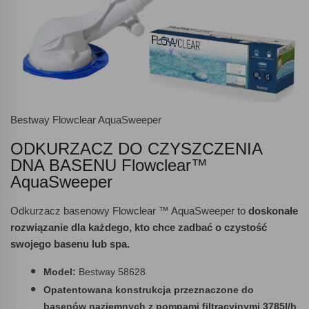
Bestway Flowclear AquaSweeper
ODKURZACZ DO CZYSZCZENIA
DNA BASENU Flowclear™
AquaSweeper
Odkurzacz basenowy Flowclear ™ AquaSweeper to
doskonałe
rozwiązanie dla każdego, kto chce zadbać o czystość
swojego basenu lub spa.
Model:
Bestway 58628
Opatentowana konstrukcja przeznaczone do
basenów naziemnych z pompami filtracyjnymi 3785l/h