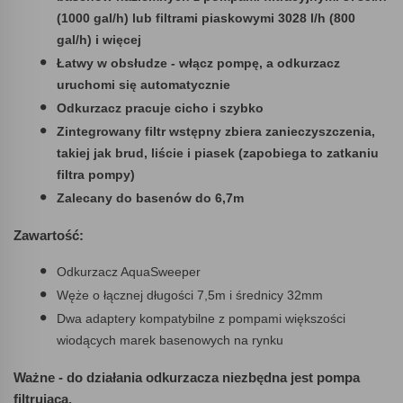
(1000 gal/h) lub filtrami piaskowymi 3028 l/h (800
gal/h) i więcej
Łatwy w obsłudze - włącz pompę, a odkurzacz
uruchomi się automatycznie
Odkurzacz pracuje cicho i szybko
Zintegrowany filtr wstępny zbiera zanieczyszczenia,
takiej jak brud, liście i piasek (zapobiega to zatkaniu
filtra pompy)
Zalecany do basenów do 6,7m
Zawartość:
Odkurzacz AquaSweeper
Węże o łącznej długości 7,5m i średnicy 32mm
Dwa adaptery kompatybilne z pompami większości
wiodących marek basenowych na rynku
Ważne - do działania odkurzacza niezbędna jest pompa
filtrująca.