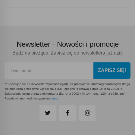
Newsletter -
Nowości i promocje
Bądź na bieżąco. Zapisz się do newslettera już dziś
ZAPISZ SIĘ!
** Zapisując się na newsletter wyrażasz zgodę na przesyłanie informacji handlowych drogą
elektroniczną przez firmę Global sp. z o.o., zgodnie z ustawą z dnia 18 lipca 2002r. o
świadczeniu usług drogą elektroniczną (Dz. U. z 2002 r. Nr 144, poz. 1204 z późn. zm.)
Regulamin promocji dostępny jest
tutaj
.