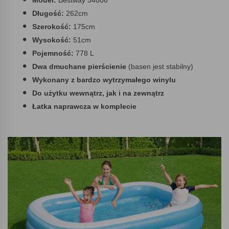
Model:
Bestway 54006
Długość:
262cm
Szerokość:
175cm
Wysokość:
51cm
Pojemność:
778 L
Dwa dmuchane pierścienie
(basen jest stabilny)
Wykonany z bardzo wytrzymałego winylu
Do użytku wewnątrz, jak i na zewnątrz
Łatka naprawcza w komplecie