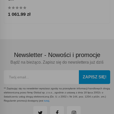
1 061.99 zł
Newsletter -
Nowości i promocje
Bądź na bieżąco. Zapisz się do newslettera już dziś
ZAPISZ SIĘ!
** Zapisując się na newsletter wyrażasz zgodę na przesyłanie informacji handlowych drogą
elektroniczną przez firmę Global sp. z o.o., zgodnie z ustawą z dnia 18 lipca 2002r. o
świadczeniu usług drogą elektroniczną (Dz. U. z 2002 r. Nr 144, poz. 1204 z późn. zm.)
Regulamin promocji dostępny jest
tutaj
.