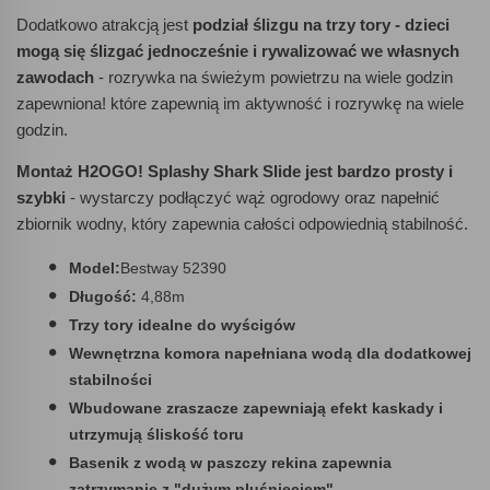
Dodatkowo atrakcją jest
podział ślizgu na trzy tory - dzieci
mogą się ślizgać jednocześnie i rywalizować we własnych
zawodach
- rozrywka na świeżym powietrzu na wiele godzin
zapewniona! które zapewnią im aktywność i rozrywkę na wiele
godzin.
Montaż H2OGO! Splashy Shark Slide jest bardzo prosty i
szybki
- wystarczy podłączyć wąż ogrodowy oraz napełnić
zbiornik wodny, który zapewnia całości odpowiednią stabilność.
Model:
Bestway 52390
Długość:
4,88m
Trzy tory idealne do wyścigów
Wewnętrzna komora napełniana wodą dla dodatkowej
stabilności
Wbudowane zraszacze zapewniają efekt kaskady i
utrzymują śliskość toru
Basenik z wodą w paszczy rekina zapewnia
zatrzymanie z "dużym pluśnięciem"