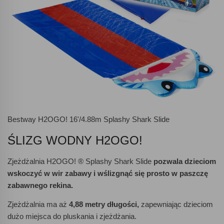
Bestway H2OGO! 16'/4.88m Splashy Shark Slide
ŚLIZG WODNY H2OGO!
Zjeżdżalnia H2OGO! ® Splashy Shark Slide
pozwala dzieciom
wskoczyć w wir zabawy i wślizgnąć się prosto w paszczę
zabawnego rekina.
Zjeżdżalnia ma aż
4,88 metry długości,
zapewniając dzieciom
dużo miejsca do pluskania i zjeżdżania.