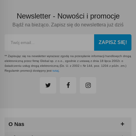
Newsletter -
Nowości i promocje
Bądź na bieżąco. Zapisz się do newslettera już dziś
ZAPISZ SIĘ!
** Zapisując się na newsletter wyrażasz zgodę na przesyłanie informacji handlowych drogą
elektroniczną przez firmę Global sp. z o.o., zgodnie z ustawą z dnia 18 lipca 2002r. o
świadczeniu usług drogą elektroniczną (Dz. U. z 2002 r. Nr 144, poz. 1204 z późn. zm.)
Regulamin promocji dostępny jest
tutaj
.
O Nas