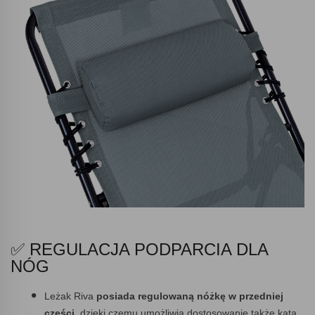
✅ REGULACJA PODPARCIA DLA
NÓG
Leżak Riva
posiada regulowaną nóżkę w przedniej
części,
dzięki czemu umożliwia dostosowanie także kąta