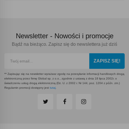
Newsletter -
Nowości i promocje
Bądź na bieżąco. Zapisz się do newslettera już dziś
ZAPISZ SIĘ!
** Zapisując się na newsletter wyrażasz zgodę na przesyłanie informacji handlowych drogą
elektroniczną przez firmę Global sp. z o.o., zgodnie z ustawą z dnia 18 lipca 2002r. o
świadczeniu usług drogą elektroniczną (Dz. U. z 2002 r. Nr 144, poz. 1204 z późn. zm.)
Regulamin promocji dostępny jest
tutaj
.