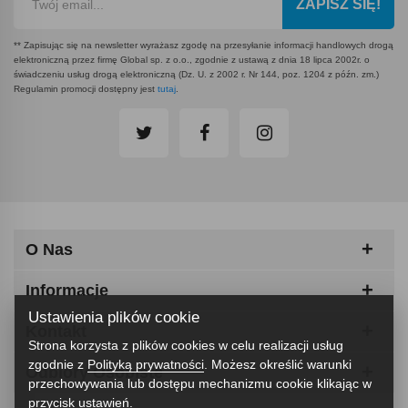
ZAPISZ SIĘ!
** Zapisując się na newsletter wyrażasz zgodę na przesyłanie informacji handlowych drogą
elektroniczną przez firmę Global sp. z o.o., zgodnie z ustawą z dnia 18 lipca 2002r. o
świadczeniu usług drogą elektroniczną (Dz. U. z 2002 r. Nr 144, poz. 1204 z późn. zm.)
Regulamin promocji dostępny jest
tutaj
.
O Nas
Informacje
Ustawienia plików cookie
Kontakt
Strona korzysta z plików cookies w celu realizacji usług
zgodnie z
Polityką prywatności
. Możesz określić warunki
Odbiory Osobiste
przechowywania lub dostępu mechanizmu cookie klikając w
przycisk ustawień.