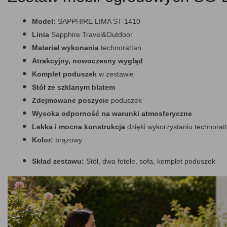
Model:
SAPPHIRE LIMA ST-1410
Linia
Sapphire Travel&Outdoor
Materiał wykonania
technorattan
Atrakcyjny, nowoczesny wygląd
Komplet poduszek
w zestawie
Stół ze szklanym blatem
Zdejmowane poszycie
poduszek
Wysoka odporność na warunki atmosferyczne
Lekka i mocna konstrukcja
dzięki wykorzystaniu technorat
Kolor:
brązowy
Skład zestawu:
Stół, dwa fotele, sofa, komplet poduszek