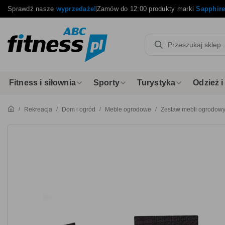
Sprawdź nasze
wyprzedaże!
Zamów do 12:00 produkty marki
Sapphir
Fitness i siłownia
Sporty
Turystyka
Odzież 
Rekreacja
Dom i ogród
Meble ogrodowe
Zestaw mebli ogrodowy