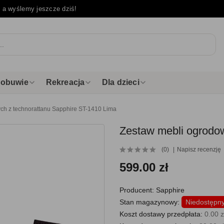
e
a wyślemy jeszcze dziś!
i obuwie
Rekreacja
Dla dzieci
ch z technorattanu Sapphire ST-1410 Lima
Zestaw mebli ogrodo
(0)
Napisz recenzję
599.00 zł
Producent:
Sapphire
Stan magazynowy:
Niedostępn
Koszt dostawy przedpłata:
0.00 z