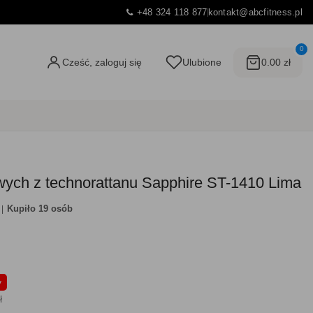
+48 324 118 877
kontakt@abcfitness.pl
0
Cześć, zaloguj się
Ulubione
0.00 zł
wych z technorattanu Sapphire ST-1410 Lima
Kupiło 19 osób
y
ł