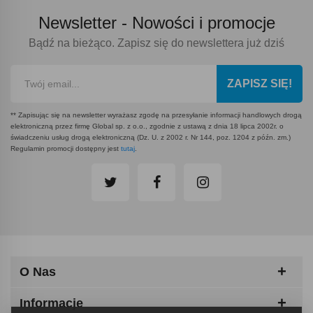
Newsletter -
Nowości i promocje
Bądź na bieżąco. Zapisz się do newslettera już dziś
ZAPISZ SIĘ!
** Zapisując się na newsletter wyrażasz zgodę na przesyłanie informacji handlowych drogą
elektroniczną przez firmę Global sp. z o.o., zgodnie z ustawą z dnia 18 lipca 2002r. o
świadczeniu usług drogą elektroniczną (Dz. U. z 2002 r. Nr 144, poz. 1204 z późn. zm.)
Regulamin promocji dostępny jest
tutaj
.
O Nas
Informacje