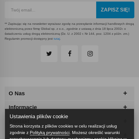
ZAPISZ SIĘ!
** Zapisując się na newsletter wyrażasz zgodę na przesyłanie informacji handlowych drogą
elektroniczną przez firmę Global sp. z o.o., zgodnie z ustawą z dnia 18 lipca 2002r. o
świadczeniu usług drogą elektroniczną (Dz. U. z 2002 r. Nr 144, poz. 1204 z późn. zm.)
Regulamin promocji dostępny jest
tutaj
.
O Nas
Informacje
Ustawienia plików cookie
Kontakt
Strona korzysta z plików cookies w celu realizacji usług
zgodnie z
Polityką prywatności
. Możesz określić warunki
Odbiory Osobiste
przechowywania lub dostępu mechanizmu cookie klikając w