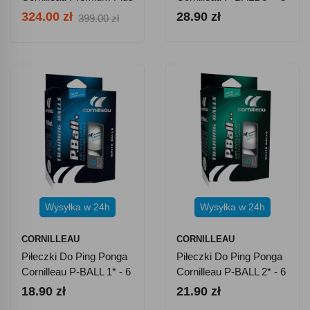
201906
Szt. - Białe
324.00 zł
28.90 zł
399.00 zł
Wysyłka w 24h
Wysyłka w 24h
CORNILLEAU
CORNILLEAU
Piłeczki Do Ping Ponga
Piłeczki Do Ping Ponga
Cornilleau P-BALL 1* - 6
Cornilleau P-BALL 2* - 6
Szt. - Białe
SZT. - Białe
18.90 zł
21.90 zł