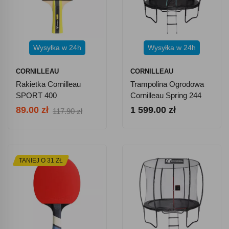
Wysyłka w 24h
Wysyłka w 24h
CORNILLEAU
CORNILLEAU
Rakietka Cornilleau
Trampolina Ogrodowa
SPORT 400
Cornilleau Spring 244
Cm
89.00 zł
1 599.00 zł
117.90 zł
TANIEJ O 31 ZŁ