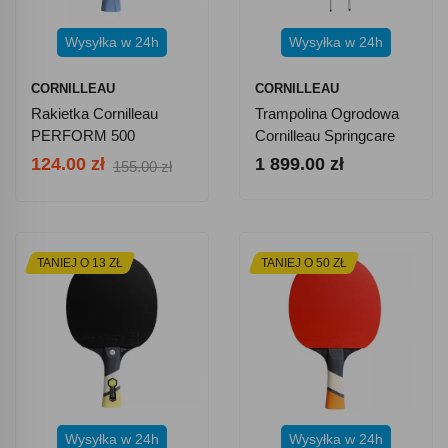
Wysyłka w 24h
Wysyłka w 24h
CORNILLEAU
CORNILLEAU
Rakietka Cornilleau
Trampolina Ogrodowa
PERFORM 500
Cornilleau Springcare
244 Cm
124.00 zł
1 899.00 zł
155.00 zł
TANIEJ O 13 ZŁ
TANIEJ O 50 ZŁ
Wysyłka w 24h
Wysyłka w 24h