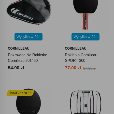
Wysyłka w 24h
Wysyłka w 24h
CORNILLEAU
CORNILLEAU
Pokrowiec Na Rakietkę
Rakietka Cornilleau
Cornilleau 201450
SPORT 300
54.90 zł
77.00 zł
87.90 zł
TANIEJ O 28 ZŁ