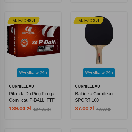
TANIEJ O 48 ZŁ
TANIEJ O 3 ZŁ
Wysyłka w 24h
Wysyłka w 24h
CORNILLEAU
CORNILLEAU
Piłeczki Do Ping Ponga
Rakietka Cornilleau
Cornilleau P-BALL ITTF
SPORT 100
- 72 Sztuki, Białe
139.00 zł
37.00 zł
187.00 zł
40.90 zł