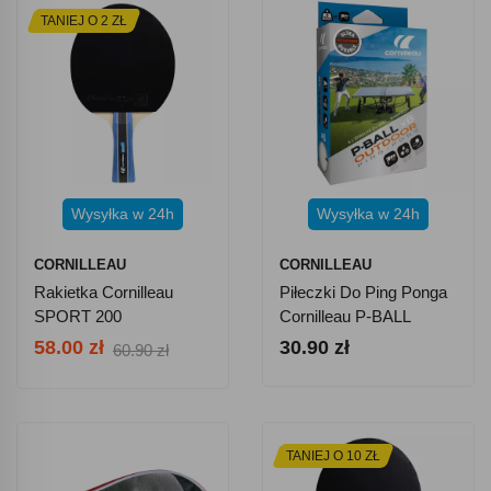
TANIEJ O 2 ZŁ
Wysyłka w 24h
Wysyłka w 24h
CORNILLEAU
CORNILLEAU
Rakietka Cornilleau
Piłeczki Do Ping Ponga
SPORT 200
Cornilleau P-BALL
OUTDOOR - 6 Szt. -
58.00 zł
30.90 zł
60.90 zł
Białe
TANIEJ O 10 ZŁ