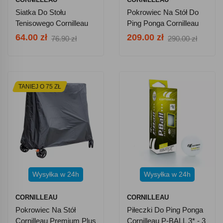
Siatka Do Stołu
Pokrowiec Na Stół Do
Tenisowego Cornilleau
Ping Ponga Cornilleau
COMPETITION
SPORT 201900
64.00 zł
209.00 zł
76.90 zł
290.00 zł
TANIEJ O 75 ZŁ
Wysyłka w 24h
Wysyłka w 24h
CORNILLEAU
CORNILLEAU
Pokrowiec Na Stół
Piłeczki Do Ping Ponga
Cornilleau Premium Plus
Cornilleau P-BALL 3* - 3