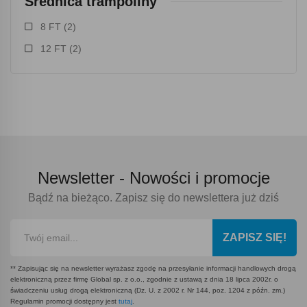
Średnica trampoliny
8 FT
(2)
12 FT
(2)
Newsletter -
Nowości i promocje
Bądź na bieżąco. Zapisz się do newslettera już dziś
ZAPISZ SIĘ!
** Zapisując się na newsletter wyrażasz zgodę na przesyłanie informacji handlowych drogą
elektroniczną przez firmę Global sp. z o.o., zgodnie z ustawą z dnia 18 lipca 2002r. o
świadczeniu usług drogą elektroniczną (Dz. U. z 2002 r. Nr 144, poz. 1204 z późn. zm.)
Regulamin promocji dostępny jest
tutaj
.