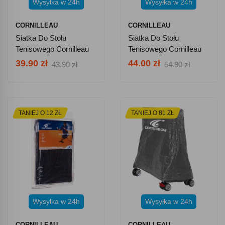
Wysyłka w 24h
Wysyłka w 24h
CORNILLEAU
CORNILLEAU
Siatka Do Stołu
Siatka Do Stołu
Tenisowego Cornilleau
Tenisowego Cornilleau
PRIMO 160
ADVANCE
39.90 zł
44.00 zł
43.90 zł
54.90 zł
TANIEJ O 12 ZŁ
TANIEJ O 81 ZŁ
Wysyłka w 24h
Wysyłka w 24h
CORNILLEAU
CORNILLEAU