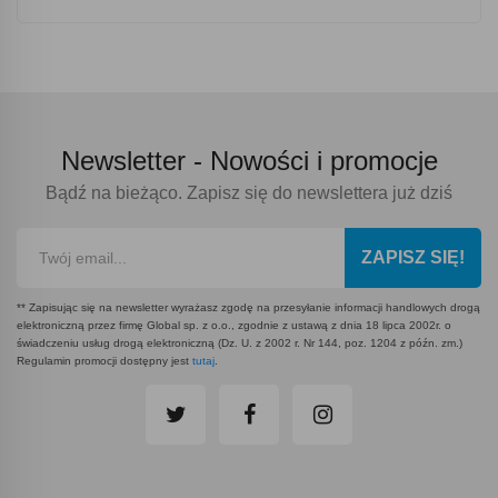
Newsletter -
Nowości i promocje
Bądź na bieżąco. Zapisz się do newslettera już dziś
ZAPISZ SIĘ!
** Zapisując się na newsletter wyrażasz zgodę na przesyłanie informacji handlowych drogą
elektroniczną przez firmę Global sp. z o.o., zgodnie z ustawą z dnia 18 lipca 2002r. o
świadczeniu usług drogą elektroniczną (Dz. U. z 2002 r. Nr 144, poz. 1204 z późn. zm.)
Regulamin promocji dostępny jest
tutaj
.