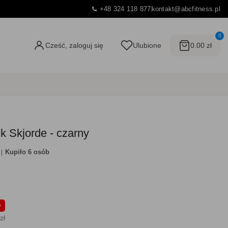
+48 324 118 877
kontakt@abcfitness.pl
0
Cześć, zaloguj się
Ulubione
0.00 zł
 Skjorde - czarny
Kupiło 6 osób
y
zł