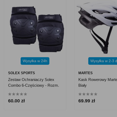
Wysyłka w 24h
Wysyłka w 2-3 d
SOLEX SPORTS
MARTES
Zestaw Ochraniaczy Solex
Kask Rowerowy Marte
Combo 6-Częściowy - Rozm.
Biały
L
60.00 zł
69.99 zł