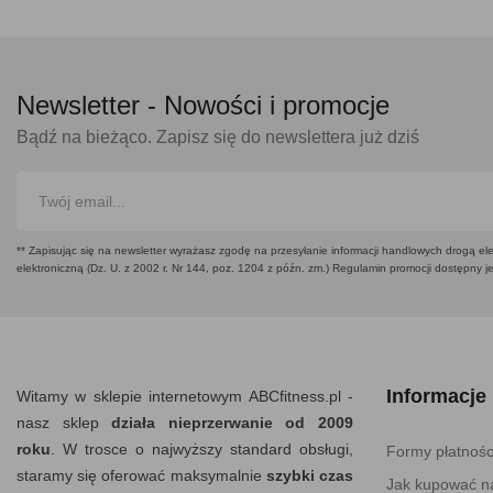
Newsletter -
Nowości i promocje
Bądź na bieżąco. Zapisz się do newslettera już dziś
** Zapisując się na newsletter wyrażasz zgodę na przesyłanie informacji handlowych drogą ele
elektroniczną (Dz. U. z 2002 r. Nr 144, poz. 1204 z późn. zm.) Regulamin promocji dostępny j
Informacje
Witamy w sklepie internetowym ABCfitness.pl -
nasz sklep
działa nieprzerwanie od 2009
roku
. W trosce o najwyższy standard obsługi,
Formy płatnośc
staramy się oferować maksymalnie
szybki czas
Jak kupować na