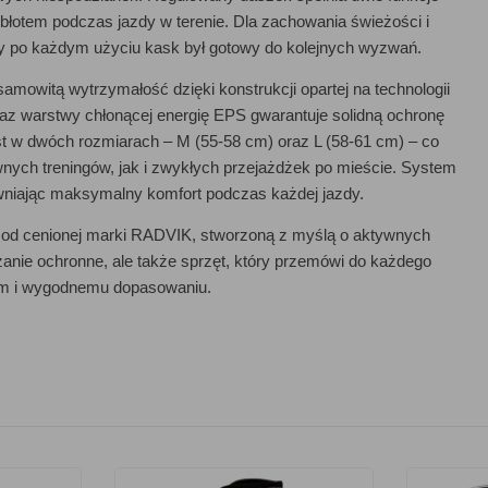
błotem podczas jazdy w terenie. Dla zachowania świeżości i
by po każdym użyciu kask był gotowy do kolejnych wyzwań.
mowitą wytrzymałość dzięki konstrukcji opartej na technologii
raz warstwy chłonącej energię EPS gwarantuje solidną ochronę
st w dwóch rozmiarach – M (55-58 cm) oraz L (58-61 cm) – co
ych treningów, jak i zwykłych przejażdżek po mieście. System
ewniając maksymalny komfort podczas każdej jazdy.
 cenionej marki RADVIK, stworzoną z myślą o aktywnych
anie ochronne, ale także sprzęt, który przemówi do każdego
om i wygodnemu dopasowaniu.