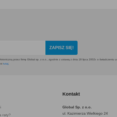
ZAPISZ SIĘ!
ktroniczną przez firmę Global sp. z o.o., zgodnie z ustawą z dnia 18 lipca 2002r. o świadczeniu 
est
tutaj
.
Kontakt
i
Global Sp. z o.o.
ul. Kazimierza Wielkiego 24
 raty?