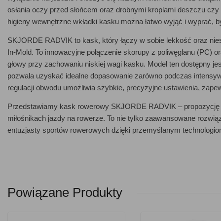
osłania oczy przed słońcem oraz drobnymi kroplami deszczu czy 
higieny wewnętrzne wkładki kasku można łatwo wyjąć i wyprać, 
SKJORDE RADVIK to kask, który łączy w sobie lekkość oraz niesa
In-Mold. To innowacyjne połączenie skorupy z poliwęglanu (PC) o
głowy przy zachowaniu niskiej wagi kasku. Model ten dostępny je
pozwala uzyskać idealne dopasowanie zarówno podczas intensywn
regulacji obwodu umożliwia szybkie, precyzyjne ustawienia, zap
Przedstawiamy kask rowerowy SKJORDE RADVIK – propozycję od
miłośnikach jazdy na rowerze. To nie tylko zaawansowane rozwiąz
entuzjasty sportów rowerowych dzięki przemyślanym technologi
Powiązane Produkty