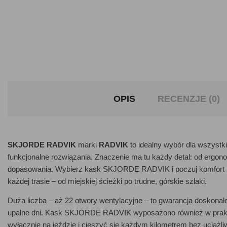
OPIS
RECENZJE (0)
SKJORDE RADVIK
marki
RADVIK
to idealny wybór dla wszystk
funkcjonalne rozwiązania. Znaczenie ma tu każdy detal: od ergono
dopasowania. Wybierz kask SKJORDE RADVIK i poczuj komfort i 
każdej trasie – od miejskiej ścieżki po trudne, górskie szlaki.
Duża liczba – aż 22 otwory wentylacyjne – to gwarancja doskonałej
upalne dni. Kask SKJORDE RADVIK wyposażono również w prakty
wyłącznie na jeździe i cieszyć się każdym kilometrem bez uciążl