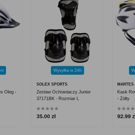
ni
Wysyłka w 24h
W
SOLEX SPORTS
MARTES
s Oleg -
Zestaw Ochraniaczy Junior
Kask Ro
37171BK - Rozmiar L
- Żółty
35.00 zł
92.99 z