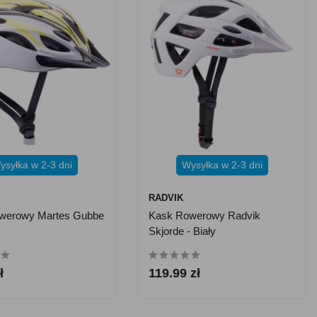
ysyłka w 2-3 dni
Wysyłka w 2-3 dni
RADVIK
werowy Martes Gubbe
Kask Rowerowy Radvik
Skjorde - Biały
ł
119.99 zł