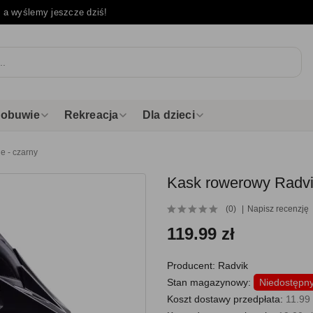
e
a wyślemy jeszcze dziś!
i obuwie
Rekreacja
Dla dzieci
e - czarny
Kask rowerowy Radvik
(0)
Napisz recenzję
119.99 zł
Producent:
Radvik
Stan magazynowy:
Niedostępn
Koszt dostawy przedpłata:
11.99 