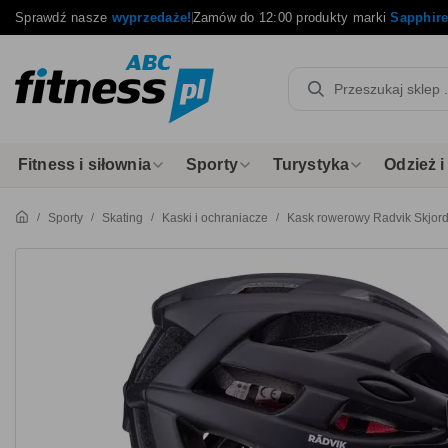
Sprawdź nasze
wyprzedaże!
Zamów do 12:00 produkty marki
Sapphir
Fitness i siłownia
Sporty
Turystyka
Odzież 
Sporty
Skating
Kaski i ochraniacze
Kask rowerowy Radvik Skjord