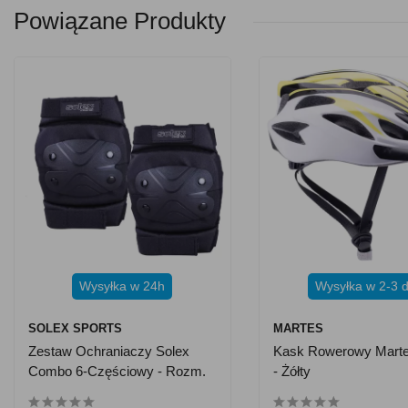
Powiązane Produkty
Wysyłka w 24h
Wysyłka w 2-3 d
SOLEX SPORTS
MARTES
Zestaw Ochraniaczy Solex
Kask Rowerowy Mart
Combo 6-Częściowy - Rozm.
- Żółty
M