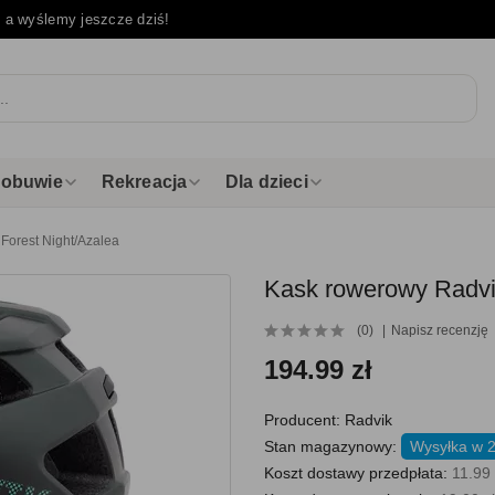
e
a wyślemy jeszcze dziś!
i obuwie
Rekreacja
Dla dzieci
Forest Night/Azalea
Kask rowerowy Radvik
(0)
Napisz recenzję
194.99 zł
Producent:
Radvik
Stan magazynowy:
Wysyłka w 2
Koszt dostawy przedpłata:
11.99 