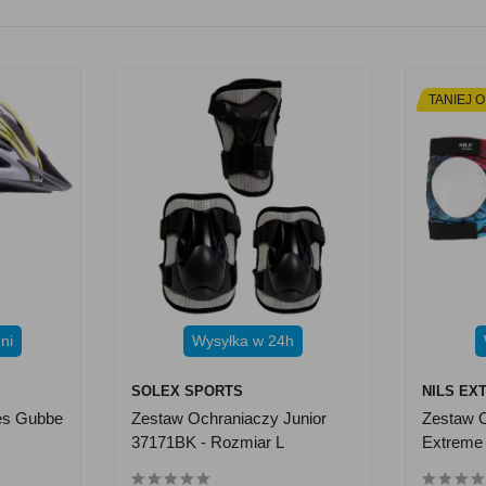
TANIEJ O
ni
Wysyłka w 24h
SOLEX SPORTS
NILS EX
es Gubbe
Zestaw Ochraniaczy Junior
Zestaw O
37171BK - Rozmiar L
Extreme 