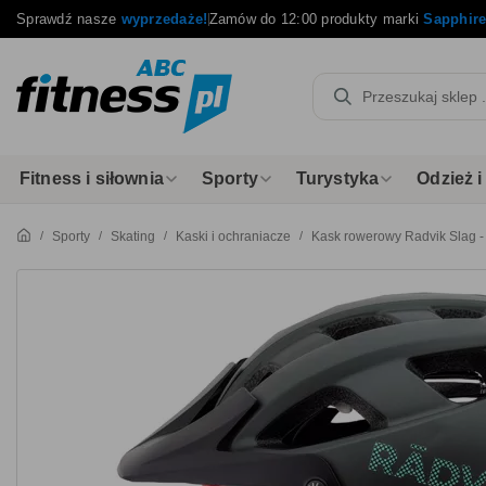
Sprawdź nasze
wyprzedaże!
Zamów do 12:00 produkty marki
Sapphir
Fitness i siłownia
Sporty
Turystyka
Odzież 
Sporty
Skating
Kaski i ochraniacze
Kask rowerowy Radvik Slag - 