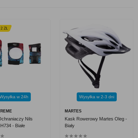
 2 ZŁ
Wysyłka w 24h
Wysyłka w 2-3 dni
TREME
MARTES
chraniaczy Nils
Kask Rowerowy Martes Oleg -
H734 - Białe
Biały