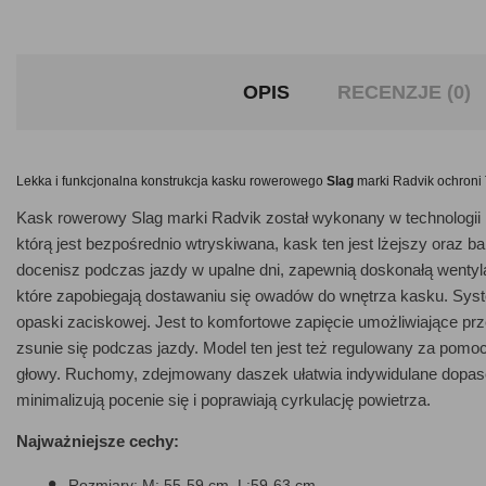
OPIS
RECENZJE (0)
Lekka i funkcjonalna konstrukcja kasku rowerowego
Slag
marki Radvik ochroni
Kask rowerowy Slag marki Radvik został wykonany w technologii
którą jest bezpośrednio wtryskiwana, kask ten jest lżejszy oraz 
docenisz podczas jazdy w upalne dni, zapewnią doskonałą wentyla
które zapobiegają dostawaniu się owadów do wnętrza kasku. Syst
opaski zaciskowej. Jest to komfortowe zapięcie umożliwiające pr
zsunie się podczas jazdy. Model ten jest też regulowany za pomoc
głowy. Ruchomy, zdejmowany daszek ułatwia indywidulane dopa
minimalizują pocenie się i poprawiają cyrkulację powietrza.
Najważniejsze cechy:
Rozmiary: M: 55-59 cm, L:59-63 cm