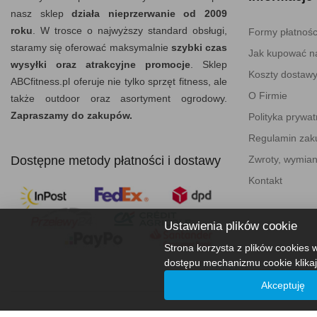
nasz sklep
działa nieprzerwanie od 2009
roku
. W trosce o najwyższy standard obsługi,
Formy płatnośc
staramy się oferować maksymalnie
szybki czas
Jak kupować na
wysyłki oraz atrakcyjne promocje
. Sklep
Koszty dostaw
ABCfitness.pl oferuje nie tylko sprzęt fitness, ale
O Firmie
także outdoor oraz asortyment ogrodowy.
Zapraszamy do zakupów.
Polityka prywat
Regulamin za
Dostępne metody płatności i dostawy
Zwroty, wymian
Kontakt
Ustawienia plików cookie
Strona korzysta z plików cookies w
dostępu mechanizmu cookie klikaj
Akceptuję
ABCfitness - Siłownia I Sprzęt Fitness © 2026