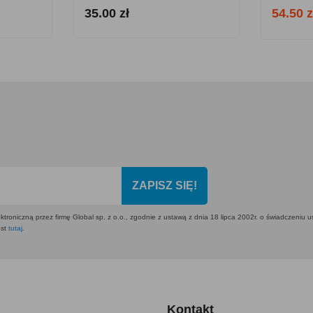
35.00 zł
54.50 z
ZAPISZ SIĘ!
ktroniczną przez firmę Global sp. z o.o., zgodnie z ustawą z dnia 18 lipca 2002r. o świadczeniu 
est
tutaj
.
Kontakt