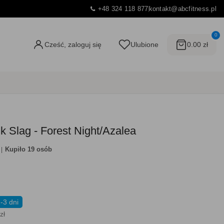
+48 324 118 877
kontakt@abcfitness.pl
0
Cześć, zaloguj się
Ulubione
0.00 zł
 Slag - Forest Night/Azalea
Kupiło 19 osób
-3 dni
zł