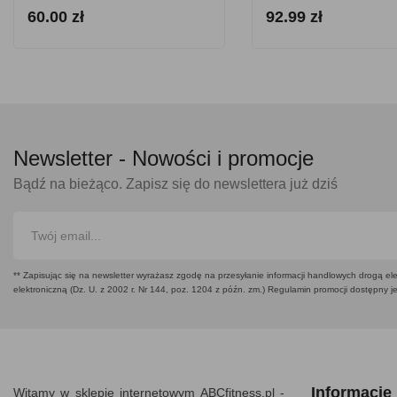
60.00 zł
92.99 zł
Newsletter -
Nowości i promocje
Bądź na bieżąco. Zapisz się do newslettera już dziś
** Zapisując się na newsletter wyrażasz zgodę na przesyłanie informacji handlowych drogą ele
elektroniczną (Dz. U. z 2002 r. Nr 144, poz. 1204 z późn. zm.) Regulamin promocji dostępny j
Informacje
Witamy w sklepie internetowym ABCfitness.pl -