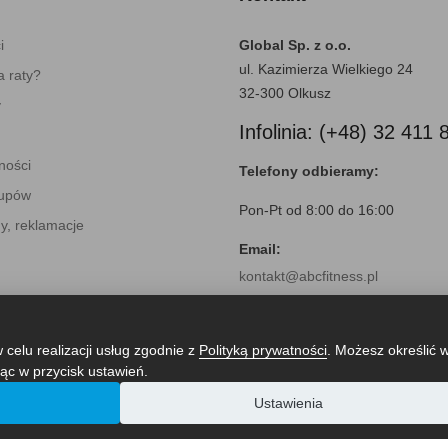
i
Global Sp. z o.o.
ul. Kazimierza Wielkiego 24
 raty?
32-300 Olkusz
y
Infolinia: (+48) 32 411 
ności
Telefony odbieramy:
kupów
Pon-Pt od 8:00 do 16:00
y, reklamacje
Email:
kontakt@abcfitness.pl
 celu realizacji usług zgodnie z
Polityką prywatności
. Możesz określić 
ąc w przycisk ustawień.
Ustawienia