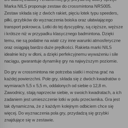
Marka NILS proponuje zestaw do crossmintona NRS005.
Zestaw składa się z dwóch rakiet, pięciu lotek typu speeders,
piłki, grzybków do wyznaczenia boiska oraz ułatwiającego
transport pokrowca. Lotki do tej dyscypliny, są cięższe, węższe
i krótsze niż w przypadku klasycznego badmintona. Dzięki
temu, nie są podatne na wiatr czy inne warunki atmosferyczne
oraz osiągają bardzo duże prędkości. Rakieta marki NILS
idealnie leży w dłoni, a dzięki perfekcyjnemu wyważeniu i sile
naciągu, gwarantuje dynamikę gry na najwyższym poziomie.
Do gry w crossmintona nie potrzeba siatki i można grać na
każdej powierzchni. Pole gry, składa się z dwóch kwadratów o
wymiarach 5,5 x 5,5 m, oddalonych od siebie o 12,8 m.
Zawodnicy, stają naprzeciw siebie, w swoich kwadratach, a ich
zadaniem jest umieszczenie lotki w polu przeciwnika. Gra jest
tak dynamiczna, że z każdym kolejnym odbiciem chce się
więcej. Do wyznaczenia pola gry, przydadzą się grzybki
znajdujące się w zestawie.