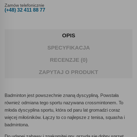
Zamów telefonicznie
(+48) 32 411 88 77
OPIS
SPECYFIKACJA
RECENZJE (0)
ZAPYTAJ O PRODUKT
Badminton jest powszechnie znaną dyscypliną. Powstała
również odmiana tego sportu nazywana crossmintonem. To
młoda dyscyplina sportu, która od paru lat gromadzi coraz
więcej miłośników. Łączy to co najlepsze z tenisa, squasha i
badmintona.
Do udanej zabawy i znakomitej gry, przyda się dobry sprzęt.