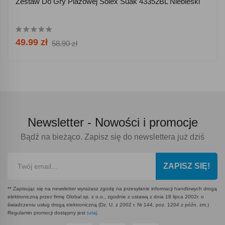
Zestaw Do Gry Plażowej Solex Suak 43352BL Niebieski
49.99 zł
58.90 zł
Newsletter -
Nowości i promocje
Bądź na bieżąco. Zapisz się do newslettera już dziś
ZAPISZ SIĘ!
** Zapisując się na newsletter wyrażasz zgodę na przesyłanie informacji handlowych drogą
elektroniczną przez firmę Global sp. z o.o., zgodnie z ustawą z dnia 18 lipca 2002r. o
świadczeniu usług drogą elektroniczną (Dz. U. z 2002 r. Nr 144, poz. 1204 z późn. zm.)
Regulamin promocji dostępny jest
tutaj
.