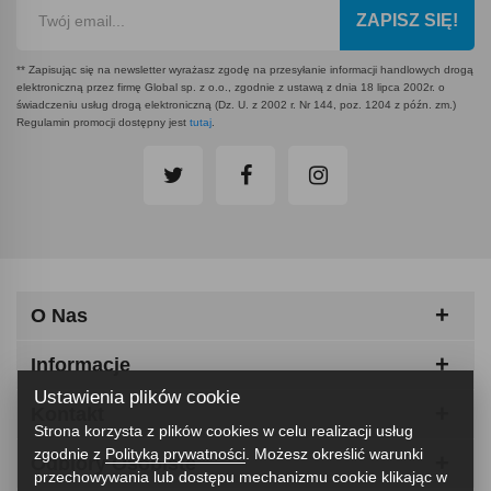
ZAPISZ SIĘ!
** Zapisując się na newsletter wyrażasz zgodę na przesyłanie informacji handlowych drogą
elektroniczną przez firmę Global sp. z o.o., zgodnie z ustawą z dnia 18 lipca 2002r. o
świadczeniu usług drogą elektroniczną (Dz. U. z 2002 r. Nr 144, poz. 1204 z późn. zm.)
Regulamin promocji dostępny jest
tutaj
.
O Nas
Informacje
Ustawienia plików cookie
Kontakt
Strona korzysta z plików cookies w celu realizacji usług
zgodnie z
Polityką prywatności
. Możesz określić warunki
Odbiory Osobiste
przechowywania lub dostępu mechanizmu cookie klikając w