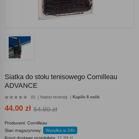
Siatka do stołu tenisowego Cornilleau
ADVANCE
Kupiło 8 osób
(0)
Napisz recenzję
44.00 zł
54.90 zł
Producent:
Cornilleau
Stan magazynowy:
Wysyłka w 24h
Koszt dostawy przedpłata:
11.99 zł