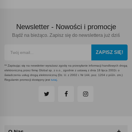
Newsletter -
Nowości i promocje
Bądź na bieżąco. Zapisz się do newslettera już dziś
ZAPISZ SIĘ!
** Zapisując się na newsletter wyrażasz zgodę na przesyłanie informacji handlowych drogą
elektroniczną przez firmę Global sp. z o.o., zgodnie z ustawą z dnia 18 lipca 2002r. o
świadczeniu usług drogą elektroniczną (Dz. U. z 2002 r. Nr 144, poz. 1204 z późn. zm.)
Regulamin promocji dostępny jest
tutaj
.
O Nas