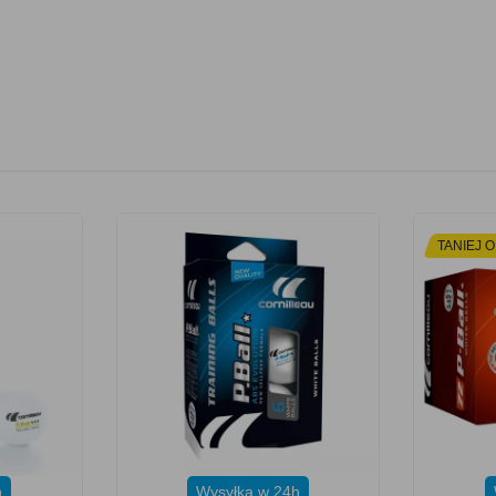
TANIEJ O
h
Wysyłka w 24h