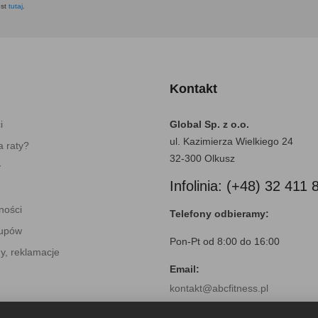
est
tutaj
.
Kontakt
i
Global Sp. z o.o.
ul. Kazimierza Wielkiego 24
 raty?
32-300 Olkusz
y
Infolinia: (+48) 32 411 
ności
Telefony odbieramy:
kupów
Pon-Pt od 8:00 do 16:00
y, reklamacje
Email:
kontakt@abcfitness.pl