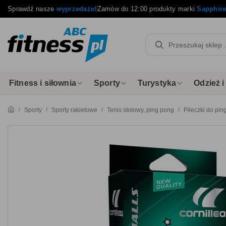
Sprawdź nasze
wyprzedaże!
Zamów do 12:00 produkty marki
Sapphir
Fitness i siłownia
Sporty
Turystyka
Odzież 
Sporty
Sporty rakietowe
Tenis stołowy, ping pong
Piłeczki do pi