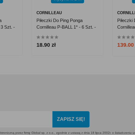
CORNILLEAU
CORNIL
a
Piłeczki Do Ping Ponga
Piłeczki
3 Szt. -
Cornilleau P-BALL 1* - 6 Szt. -
Cornille
Białe
Sztuki, B
18.90 zł
139.00 
ZAPISZ SIĘ!
ktroniczną przez firmę Global sp. z o.o., zgodnie z ustawą z dnia 18 lipca 2002r. o świadczeniu 