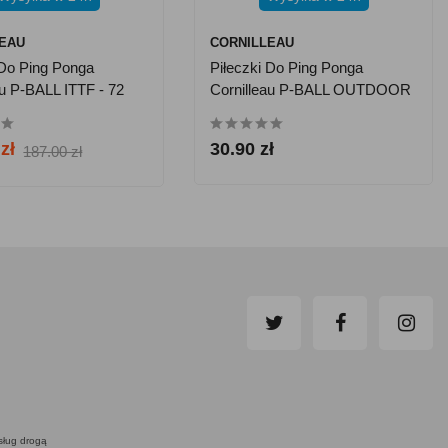
LEAU
CORNILLEAU
 Do Ping Ponga
Piłeczki Do Ping Ponga
au P-BALL ITTF - 72
Cornilleau P-BALL OUTDOOR
iałe
- 6 Szt. - Białe
zł
30.90 zł
187.00 zł
usług drogą