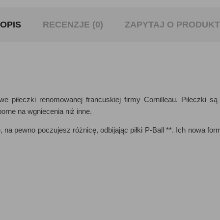
OPIS
RECENZJE (0)
ZAPYTAJ O PRODUKT
owe piłeczki renomowanej francuskiej firmy Cornilleau. Piłeczki 
porne na wgniecenia niż inne.
ze, na pewno poczujesz różnicę, odbijając piłki P-Ball **. Ich nowa 