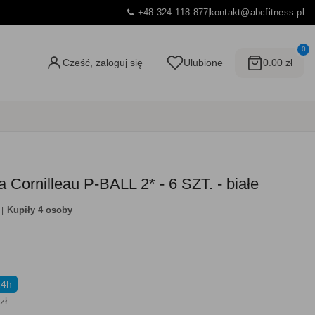
+48 324 118 877
kontakt@abcfitness.pl
0
Cześć, zaloguj się
Ulubione
0.00 zł
a Cornilleau P-BALL 2* - 6 SZT. - białe
Kupiły 4 osoby
24h
zł