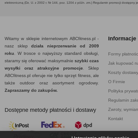
elektroniczną (Dz. U. z 2002 r. Nr 144, poz. 1204 z późn. zm.) Regulamin promocji dostępny j
Informacje
Witamy w sklepie internetowym ABCfitness.pl -
nasz sklep
działa nieprzerwanie od 2009
roku
. W trosce o najwyższy standard obsługi,
Formy płatnośc
staramy się oferować maksymalnie
szybki czas
Jak kupować na
wysyłki oraz atrakcyjne promocje
. Sklep
Koszty dostaw
ABCfitness.pl oferuje nie tylko sprzęt fitness, ale
O Firmie
także outdoor oraz asortyment ogrodowy.
Zapraszamy do zakupów.
Polityka prywat
Regulamin za
Dostępne metody płatności i dostawy
Zwroty, wymian
Kontakt