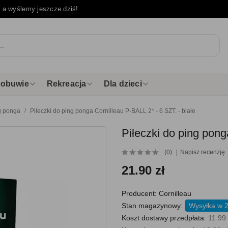
e
a wyślemy jeszcze dziś!
i obuwie
Rekreacja
Dla dzieci
ng ponga
Piłeczki do ping ponga Cornilleau P-BALL 2* - 6 SZT. - białe
Piłeczki do ping pong
(0)
Napisz recenzję
21.90 zł
Producent:
Cornilleau
Stan magazynowy:
Wysyłka w 
Koszt dostawy przedpłata:
11.99 