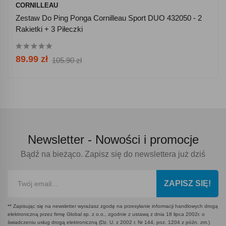
CORNILLEAU
Zestaw Do Ping Ponga Cornilleau Sport DUO 432050 - 2
Rakietki + 3 Piłeczki
89.99 zł
105.90 zł
Newsletter -
Nowości i promocje
Bądź na bieżąco. Zapisz się do newslettera już dziś
ZAPISZ SIĘ!
** Zapisując się na newsletter wyrażasz zgodę na przesyłanie informacji handlowych drogą
elektroniczną przez firmę Global sp. z o.o., zgodnie z ustawą z dnia 18 lipca 2002r. o
świadczeniu usług drogą elektroniczną (Dz. U. z 2002 r. Nr 144, poz. 1204 z późn. zm.)