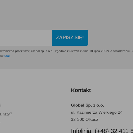
ZAPISZ SIĘ!
ktroniczną przez firmę Global sp. z o.o., zgodnie z ustawą z dnia 18 lipca 2002r. o świadczeniu 
est
tutaj
.
Kontakt
i
Global Sp. z o.o.
ul. Kazimierza Wielkiego 24
 raty?
32-300 Olkusz
y
Infolinia: (+48) 32 411 