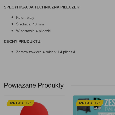
SPECYFIKACJA TECHNICZNA PIŁECZEK:
Kolor: biały
Średnica: 40 mm
W zestawie 4 piłeczki
CECHY PRUDUKTU:
Zestaw zawiera 4 rakietki i 4 piłeczki.
Powiązane Produkty
TANIEJ O 31 ZŁ
TANIEJ O 91 ZŁ