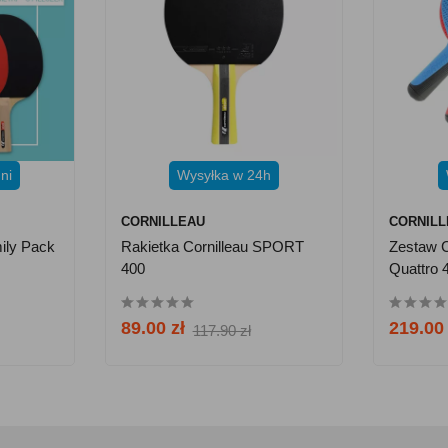
ni
Wysyłka w 24h
CORNILLEAU
CORNIL
ily Pack
Rakietka Cornilleau SPORT
Zestaw C
400
Quattro 4
Piłeczki
89.00 zł
219.00 
117.90 zł