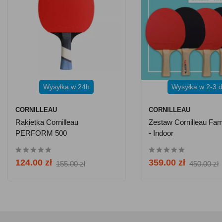
Wysyłka w 24h
Wysyłka w 2-3 d
CORNILLEAU
CORNILLEAU
Rakietka Cornilleau
Zestaw Cornilleau Fam
PERFORM 500
- Indoor
124.00 zł
359.00 zł
155.00 zł
450.00 zł