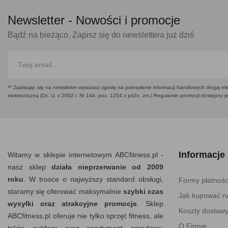
Newsletter -
Nowości i promocje
Bądź na bieżąco. Zapisz się do newslettera już dziś
** Zapisując się na newsletter wyrażasz zgodę na przesyłanie informacji handlowych drogą ele
elektroniczną (Dz. U. z 2002 r. Nr 144, poz. 1204 z późn. zm.) Regulamin promocji dostępny j
Informacje
Witamy w sklepie internetowym ABCfitness.pl -
nasz sklep
działa nieprzerwanie od 2009
roku
. W trosce o najwyższy standard obsługi,
Formy płatnośc
staramy się oferować maksymalnie
szybki czas
Jak kupować na
wysyłki oraz atrakcyjne promocje
. Sklep
Koszty dostaw
ABCfitness.pl oferuje nie tylko sprzęt fitness, ale
O Firmie
także outdoor oraz asortyment ogrodowy.