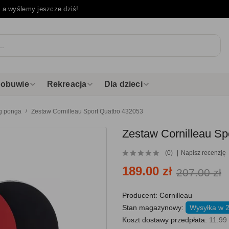
e
a wyślemy jeszcze dziś!
i obuwie
Rekreacja
Dla dzieci
ng ponga
Zestaw Cornilleau Sport Quattro 432053
Zestaw Cornilleau Sp
(0)
Napisz recenzję
189.00 zł
207.00 zł
Producent:
Cornilleau
Stan magazynowy:
Wysyłka w 
Koszt dostawy przedpłata:
11.99 