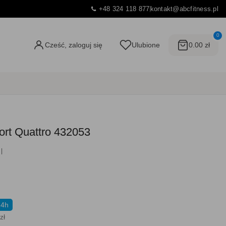
+48 324 118 877
kontakt@abcfitness.pl
0
Cześć, zaloguj się
Ulubione
0.00 zł
ort Quattro 432053
24h
zł