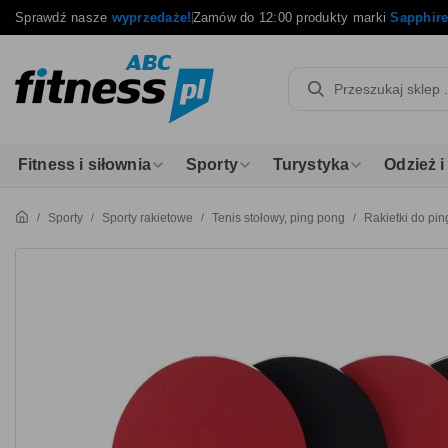
Sprawdź nasze
wyprzedaże!
Zamów do 12:00 produkty marki
Sapphir
Fitness i siłownia
Sporty
Turystyka
Odzież 
Sporty
Sporty rakietowe
Tenis stołowy, ping pong
Rakietki do pi