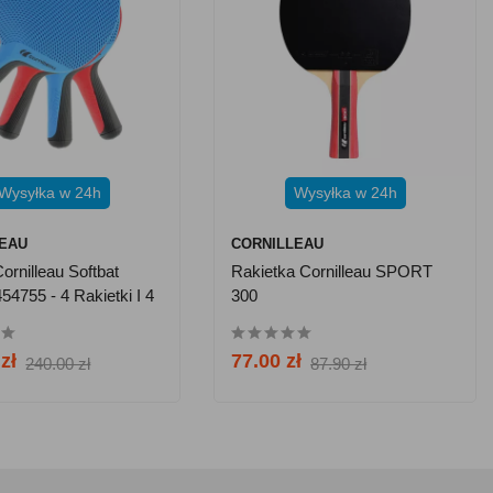
Wysyłka w 24h
Wysyłka w 24h
LEAU
CORNILLEAU
ornilleau Softbat
Rakietka Cornilleau SPORT
54755 - 4 Rakietki I 4
300
zł
77.00 zł
240.00 zł
87.90 zł