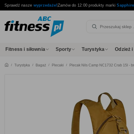
Sprawdź nasze
wyprzedaże!
Zamów do 12:00 produkty marki
Sapphir
Fitness i siłownia
Sporty
Turystyka
Odzież 
Turystyka
Bagaż
Plecaki
Plecak Nils Camp NC1732 Crab 15l - b