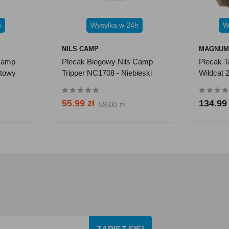
h
Wysyłka w 24h
W
NILS CAMP
MAGNU
 Camp
Plecak Biegowy Nils Camp
Plecak 
ętowy
Tripper NC1708 - Niebieski
Wildcat 
55.99 zł
134.99 
59.00 zł