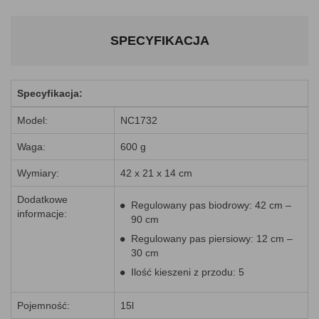
SPECYFIKACJA
Specyfikacja:
Model:
NC1732
Waga:
600 g
Wymiary:
42 x 21 x 14 cm
Dodatkowe
Regulowany pas biodrowy: 42 cm –
informacje:
90 cm
Regulowany pas piersiowy: 12 cm –
30 cm
Ilość kieszeni z przodu: 5
Pojemność:
15l