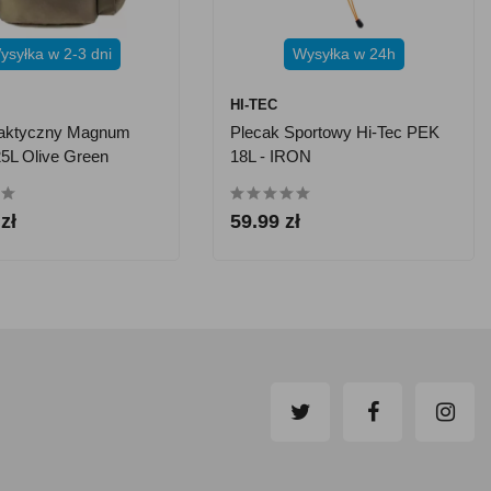
ysyłka w 2-3 dni
Wysyłka w 24h
M
HI-TEC
Taktyczny Magnum
Plecak Sportowy Hi-Tec PEK
25L Olive Green
18L - IRON
GATE/BLACK/PUFFIN'S BILL
zł
59.99 zł