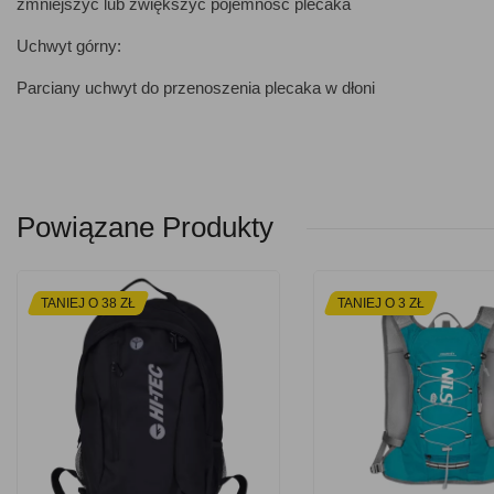
zmniejszyć lub zwiększyć pojemność plecaka
Uchwyt górny:
Parciany uchwyt do przenoszenia plecaka w dłoni
Powiązane Produkty
TANIEJ O 38 ZŁ
TANIEJ O 3 ZŁ