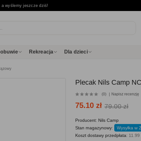
e
a wyślemy jeszcze dziś!
i obuwie
Rekreacja
Dla dzieci
rązowy
Plecak Nils Camp NC
(0)
Napisz recenzję
75.10 zł
79.00 zł
Producent:
Nils Camp
Stan magazynowy:
Wysyłka w 
Koszt dostawy przedpłata:
11.99 