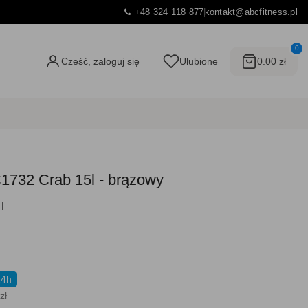
+48 324 118 877
kontakt@abcfitness.pl
0
Cześć, zaloguj się
Ulubione
0.00 zł
1732 Crab 15l - brązowy
24h
zł