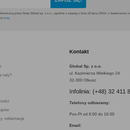
ZAPISZ SIĘ!
ktroniczną przez firmę Global sp. z o.o., zgodnie z ustawą z dnia 18 lipca 2002r. o świadczeniu 
est
tutaj
.
Kontakt
i
Global Sp. z o.o.
ul. Kazimierza Wielkiego 24
 raty?
32-300 Olkusz
y
Infolinia: (+48) 32 411 
ności
Telefony odbieramy:
kupów
Pon-Pt od 8:00 do 16:00
y, reklamacje
Email: