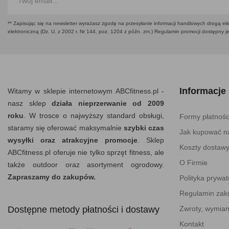
** Zapisując się na newsletter wyrażasz zgodę na przesyłanie informacji handlowych drogą ele
elektroniczną (Dz. U. z 2002 r. Nr 144, poz. 1204 z późn. zm.) Regulamin promocji dostępny j
Informacje
Witamy w sklepie internetowym ABCfitness.pl -
nasz sklep
działa nieprzerwanie od 2009
roku
. W trosce o najwyższy standard obsługi,
Formy płatnośc
staramy się oferować maksymalnie
szybki czas
Jak kupować na
wysyłki oraz atrakcyjne promocje
. Sklep
Koszty dostaw
ABCfitness.pl oferuje nie tylko sprzęt fitness, ale
O Firmie
także outdoor oraz asortyment ogrodowy.
Zapraszamy do zakupów.
Polityka prywat
Regulamin za
Dostępne metody płatności i dostawy
Zwroty, wymian
Kontakt