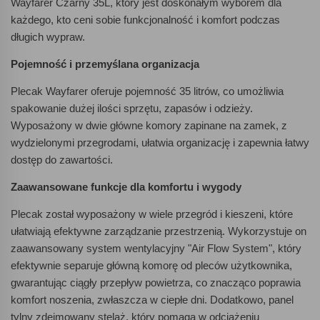
Wayfarer Czarny 35L, który jest doskonałym wyborem dla
każdego, kto ceni sobie funkcjonalność i komfort podczas
długich wypraw.
Pojemność i przemyślana organizacja
Plecak Wayfarer oferuje pojemność 35 litrów, co umożliwia
spakowanie dużej ilości sprzętu, zapasów i odzieży.
Wyposażony w dwie główne komory zapinane na zamek, z
wydzielonymi przegrodami, ułatwia organizację i zapewnia łatwy
dostęp do zawartości.
Zaawansowane funkcje dla komfortu i wygody
Plecak został wyposażony w wiele przegród i kieszeni, które
ułatwiają efektywne zarządzanie przestrzenią. Wykorzystuje on
zaawansowany system wentylacyjny "Air Flow System", który
efektywnie separuje główną komorę od pleców użytkownika,
gwarantując ciągły przepływ powietrza, co znacząco poprawia
komfort noszenia, zwłaszcza w ciepłe dni. Dodatkowo, panel
tylny zdejmowany stelaż, który pomaga w odciążeniu