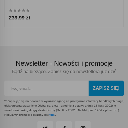
239.99 zł
Newsletter -
Nowości i promocje
Bądź na bieżąco. Zapisz się do newslettera już dziś
ZAPISZ SIĘ!
** Zapisując się na newsletter wyrażasz zgodę na przesyłanie informacji handlowych drogą
elektroniczną przez firmę Global sp. z o.o., zgodnie z ustawą z dnia 18 lipca 2002r. o
świadczeniu usług drogą elektroniczną (Dz. U. z 2002 r. Nr 144, poz. 1204 z późn. zm.)
Regulamin promocji dostępny jest
tutaj
.