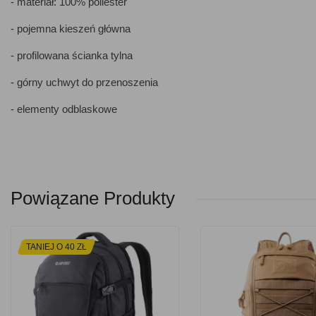
- materiał: 100% poliester
- pojemna kieszeń główna
- profilowana ścianka tylna
- górny uchwyt do przenoszenia
- elementy odblaskowe
Powiązane Produkty
TANIEJ O 40 ZŁ