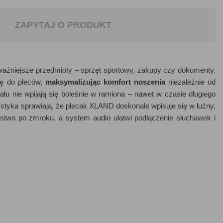
ZAPYTAJ O PRODUKT
ażniejsze przedmioty – sprzęt sportowy, zakupy czy dokumenty.
ię do pleców,
maksymalizując komfort noszenia
niezależnie od
iału nie wpijają się boleśnie w ramiona – nawet w czasie długiego
styka sprawiają, że plecak XLAND doskonale wpisuje się w luźny,
two po zmroku, a system audio ułatwi podłączenie słuchawek i