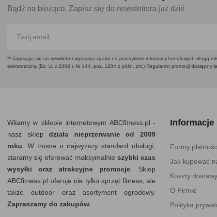
Bądź na bieżąco. Zapisz się do newslettera już dziś
** Zapisując się na newsletter wyrażasz zgodę na przesyłanie informacji handlowych drogą ele
elektroniczną (Dz. U. z 2002 r. Nr 144, poz. 1204 z późn. zm.) Regulamin promocji dostępny j
Informacje
Witamy w sklepie internetowym ABCfitness.pl -
nasz sklep
działa nieprzerwanie od 2009
roku
. W trosce o najwyższy standard obsługi,
Formy płatnośc
staramy się oferować maksymalnie
szybki czas
Jak kupować na
wysyłki oraz atrakcyjne promocje
. Sklep
Koszty dostaw
ABCfitness.pl oferuje nie tylko sprzęt fitness, ale
O Firmie
także outdoor oraz asortyment ogrodowy.
Zapraszamy do zakupów.
Polityka prywat