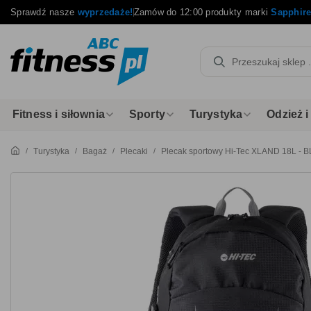
Sprawdź nasze
wyprzedaże!
Zamów do 12:00 produkty marki
Sapphir
Fitness i siłownia
Sporty
Turystyka
Odzież 
Turystyka
Bagaż
Plecaki
Plecak sportowy Hi-Tec XLAND 18L 