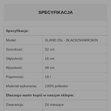
SPECYFIKACJA
Specyfikacja:
Model:
XLAND 25L - BLACK/SHARKSKIN
Szerokość:
32 cm
Głębokość:
16 cm
Wysokość:
48 cm
Pojemność:
18 l
Materiał wykonania:
100% poliester
Dlaczego warto kupić w naszym sklepie:
Gwarancja:
24 miesiące