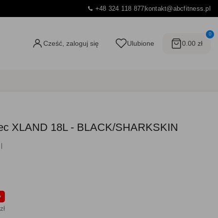
+48 324 118 877
kontakt@abcfitness.pl
0
Cześć, zaloguj się
Ulubione
0.00 zł
-Tec XLAND 18L - BLACK/SHARKSKIN
y
zł