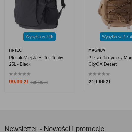
Wysyłka w 24h
Wysyłka w 2-3 d
HI-TEC
MAGNUM
Plecak Miejski Hi-Tec Tobby
Plecak Taktyczny Ma
25L - Black
CityOX Desert
99.99 zł
219.99 zł
139.99 zł
Newsletter -
Nowości i promocje