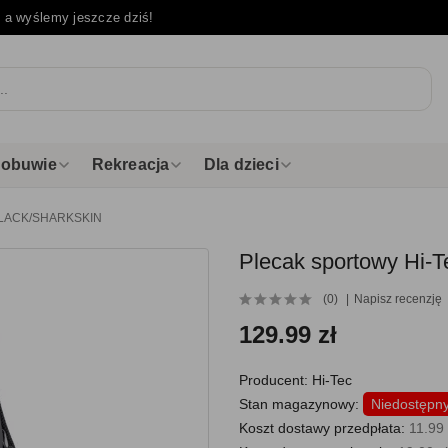
e
a wyślemy jeszcze dziś!
i obuwie
Rekreacja
Dla dzieci
- BLACK/SHARKSKIN
Plecak sportowy Hi
(0)
Napisz recenzję
129.99 zł
Producent:
Hi-Tec
Stan magazynowy:
Niedostępn
Koszt dostawy przedpłata:
11.99 