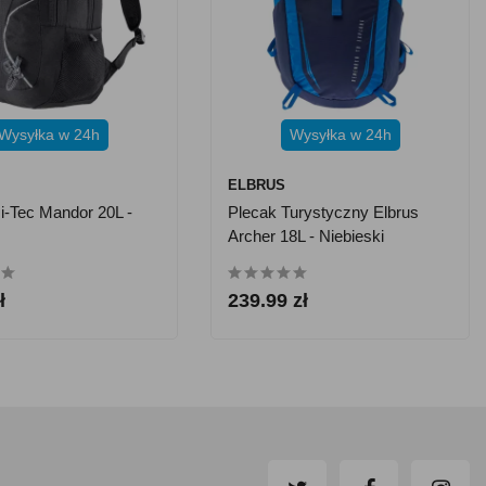
Wysyłka w 24h
Wysyłka w 24h
ELBRUS
i-Tec Mandor 20L -
Plecak Turystyczny Elbrus
Archer 18L - Niebieski
ł
239.99 zł