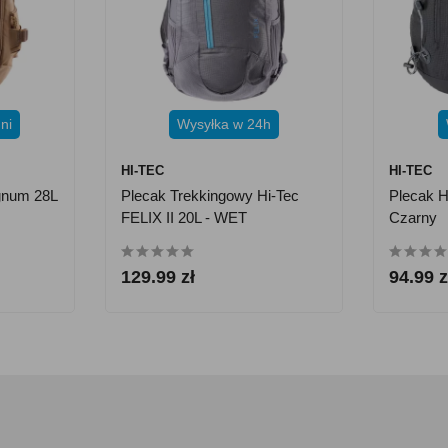
ni
Wysyłka w 24h
HI-TEC
HI-TEC
gnum 28L
Plecak Trekkingowy Hi-Tec
Plecak H
FELIX II 20L - WET
Czarny
WEATHER/BLUE DANUBE
129.99 zł
94.99 z