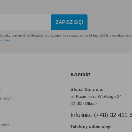
ZAPISZ SIĘ!
ktroniczną przez firmę Global sp. z o.o., zgodnie z ustawą z dnia 18 lipca 2002r. o świadczeniu 
est
tutaj
.
Kontakt
i
Global Sp. z o.o.
ul. Kazimierza Wielkiego 24
 raty?
32-300 Olkusz
y
Infolinia: (+48) 32 411 
ności
Telefony odbieramy: