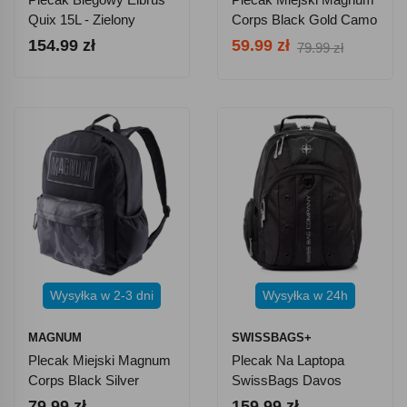
Quix 15L - Zielony
Corps Black Gold Camo
25l
154.99 zł
59.99 zł
79.99 zł
Wysyłka w 2-3 dni
Wysyłka w 24h
MAGNUM
SWISSBAGS+
Plecak Miejski Magnum
Plecak Na Laptopa
Corps Black Silver
SwissBags Davos
Camo 25l
SB103 35 L
79.99 zł
159.99 zł