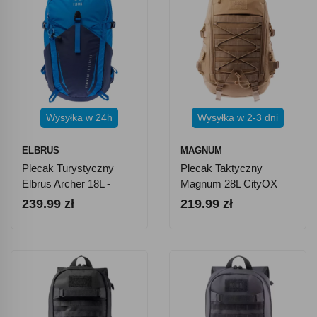
Wysyłka w 24h
Wysyłka w 2-3 dni
ELBRUS
MAGNUM
Plecak Turystyczny
Plecak Taktyczny
Elbrus Archer 18L -
Magnum 28L CityOX
Niebieski
Desert
239.99 zł
219.99 zł