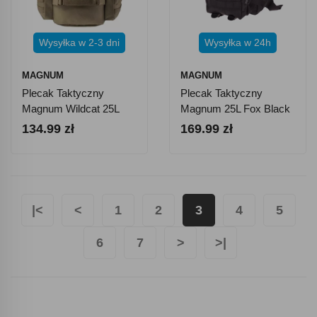
Wysyłka w 2-3 dni
Wysyłka w 24h
MAGNUM
MAGNUM
Plecak Taktyczny
Plecak Taktyczny
Magnum Wildcat 25L
Magnum 25L Fox Black
Olive Green
134.99 zł
169.99 zł
|<
<
1
2
3
4
5
6
7
>
>|