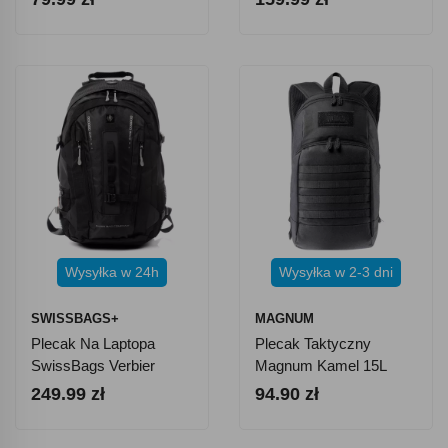
Wysyłka w 24h
Wysyłka w 2-3 dni
SWISSBAGS+
MAGNUM
Plecak Na Laptopa
Plecak Taktyczny
SwissBags Verbier
Magnum Kamel 15L
SB105 36 L
Black
249.99 zł
94.90 zł