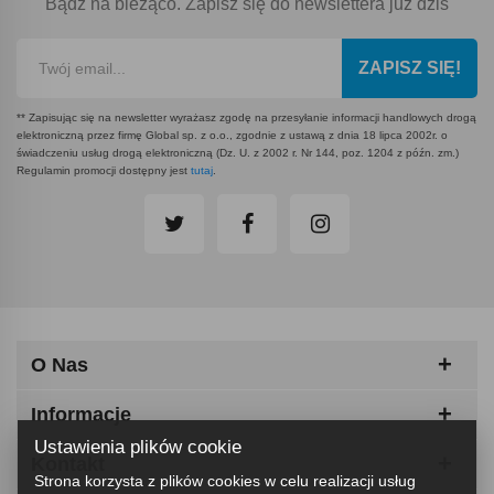
Bądź na bieżąco. Zapisz się do newslettera już dziś
ZAPISZ SIĘ!
** Zapisując się na newsletter wyrażasz zgodę na przesyłanie informacji handlowych drogą
elektroniczną przez firmę Global sp. z o.o., zgodnie z ustawą z dnia 18 lipca 2002r. o
świadczeniu usług drogą elektroniczną (Dz. U. z 2002 r. Nr 144, poz. 1204 z późn. zm.)
Regulamin promocji dostępny jest
tutaj
.
O Nas
Informacje
Ustawienia plików cookie
Kontakt
Strona korzysta z plików cookies w celu realizacji usług