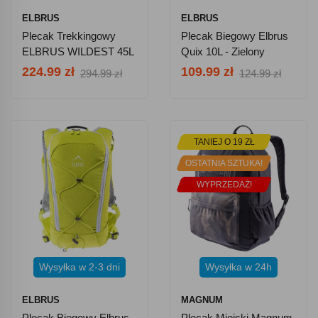
ELBRUS
ELBRUS
Plecak Trekkingowy
Plecak Biegowy Elbrus
ELBRUS WILDEST 45L
Quix 10L - Zielony
Dress Blues/tile Blue
224.99 zł
109.99 zł
294.99 zł
124.99 zł
TANIEJ O 19 ZŁ
OSTATNIA SZTUKA!
WYPRZEDAŻ!
Wysyłka w 2-3 dni
Wysyłka w 24h
ELBRUS
MAGNUM
Plecak Biegowy Elbrus
Plecak Miejski Magnum