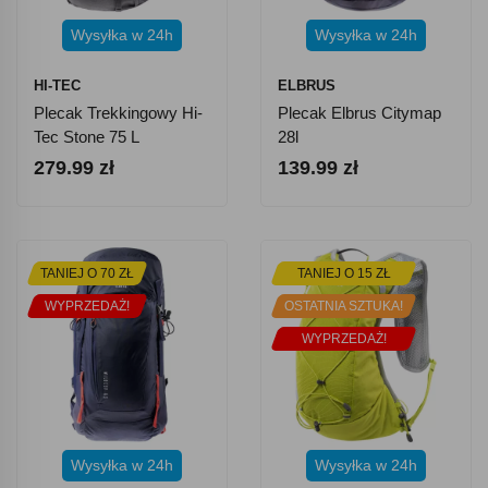
Wysyłka w 24h
Wysyłka w 24h
HI-TEC
ELBRUS
Plecak Trekkingowy Hi-
Plecak Elbrus Citymap
Tec Stone 75 L
28l
279.99 zł
139.99 zł
TANIEJ O 70 ZŁ
TANIEJ O 15 ZŁ
WYPRZEDAŻ!
OSTATNIA SZTUKA!
WYPRZEDAŻ!
Wysyłka w 24h
Wysyłka w 24h