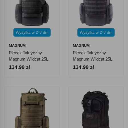
Wysyłka w 2-3 dni
Wysyłka w 2-3 dni
MAGNUM
MAGNUM
Plecak Taktyczny
Plecak Taktyczny
Magnum Wildcat 25L
Magnum Wildcat 25L
Black
Forged Iron
134.99 zł
134.99 zł