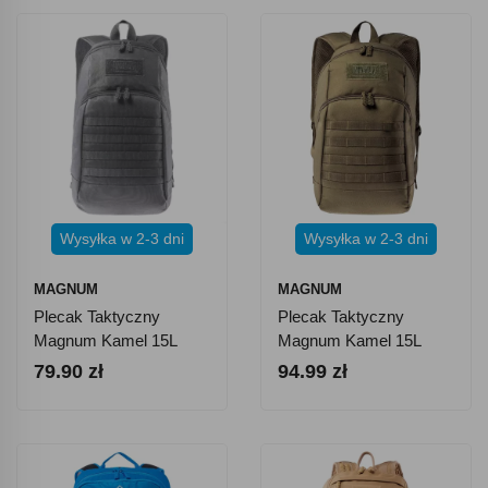
Wysyłka w 2-3 dni
Wysyłka w 2-3 dni
MAGNUM
MAGNUM
Plecak Taktyczny
Plecak Taktyczny
Magnum Kamel 15L
Magnum Kamel 15L
Forged Iron
Olive Green
79.90 zł
94.99 zł