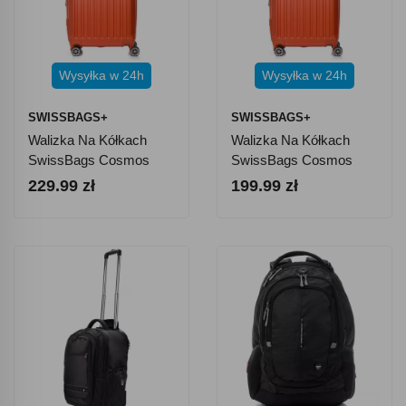
Wysyłka w 24h
Wysyłka w 24h
SWISSBAGS+
SWISSBAGS+
Walizka Na Kółkach
Walizka Na Kółkach
SwissBags Cosmos
SwissBags Cosmos
Pomarańczowa - Duża
Pomarańczowa -
229.99 zł
199.99 zł
105 L
Średnia 73-86 L