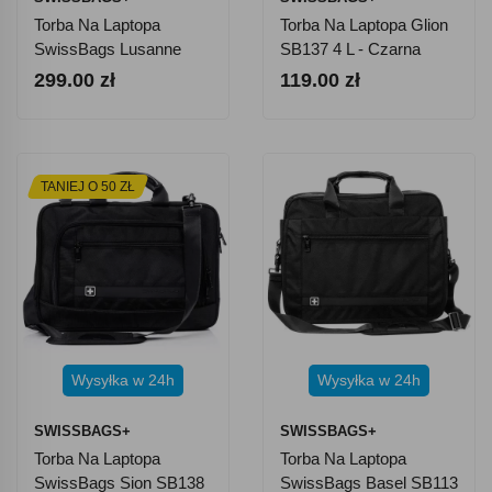
Torba Na Laptopa
Torba Na Laptopa Glion
SwissBags Lusanne
SB137 4 L - Czarna
SB114 11,8 L - Czarna
299.00 zł
119.00 zł
TANIEJ O 50 ZŁ
Wysyłka w 24h
Wysyłka w 24h
SWISSBAGS+
SWISSBAGS+
Torba Na Laptopa
Torba Na Laptopa
SwissBags Sion SB138
SwissBags Basel SB113