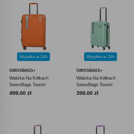
Wysyłka w 24h
Wysyłka w 24h
SWISSBAGS+
SWISSBAGS+
Walizka Na Kółkach
Walizka Na Kółkach
SwissBags Tourist
SwissBags Tourist
Pomarańczowa -
Miętowa - Mała 40 L
499.00 zł
399.00 zł
Średnia 74-90 L