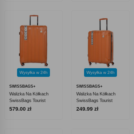
Wysyłka w 24h
Wysyłka w 24h
SWISSBAGS+
SWISSBAGS+
Walizka Na Kółkach
Walizka Na Kółkach
SwissBags Tourist
SwissBags Tourist
Pomarańczowa - Duża
Pomarańczowa - Mała
579.00 zł
249.99 zł
110 L
40 L