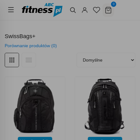
0
SwissBags+
Porównanie produktów (0)