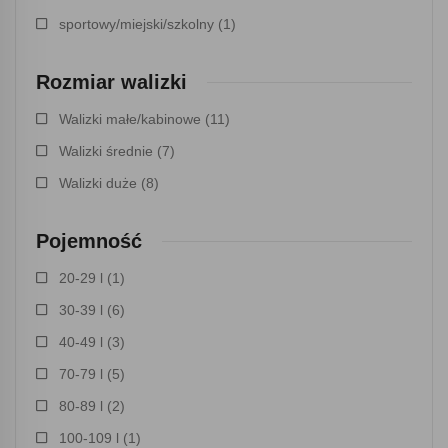
sportowy/miejski/szkolny
(1)
Rozmiar walizki
Walizki małe/kabinowe
(11)
Walizki średnie
(7)
Walizki duże
(8)
Pojemność
20-29 l
(1)
30-39 l
(6)
40-49 l
(3)
70-79 l
(5)
80-89 l
(2)
100-109 l
(1)