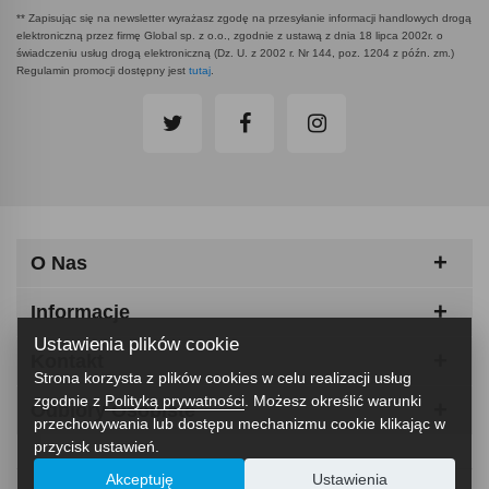
** Zapisując się na newsletter wyrażasz zgodę na przesyłanie informacji handlowych drogą
elektroniczną przez firmę Global sp. z o.o., zgodnie z ustawą z dnia 18 lipca 2002r. o
świadczeniu usług drogą elektroniczną (Dz. U. z 2002 r. Nr 144, poz. 1204 z późn. zm.)
Regulamin promocji dostępny jest
tutaj
.
O Nas
Informacje
Ustawienia plików cookie
Kontakt
Strona korzysta z plików cookies w celu realizacji usług
zgodnie z
Polityką prywatności
. Możesz określić warunki
Odbiory Osobiste
przechowywania lub dostępu mechanizmu cookie klikając w
przycisk ustawień.
Akceptuję
Ustawienia