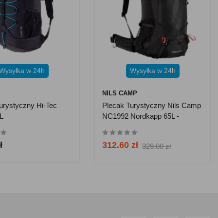
Wysyłka w 24h
Wysyłka w 24h
NILS CAMP
urystyczny Hi-Tec
Plecak Turystyczny Nils Camp
 L
NC1992 Nordkapp 65L -
Czarny
ł
312.60 zł
329.00 zł