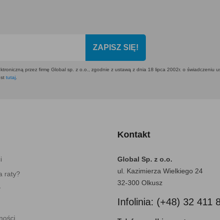
ZAPISZ SIĘ!
ktroniczną przez firmę Global sp. z o.o., zgodnie z ustawą z dnia 18 lipca 2002r. o świadczeniu 
est
tutaj
.
Kontakt
i
Global Sp. z o.o.
ul. Kazimierza Wielkiego 24
 raty?
32-300 Olkusz
y
Infolinia: (+48) 32 411 
ności