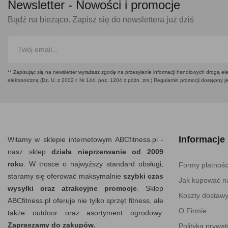
Newsletter -
Nowości i promocje
Bądź na bieżąco. Zapisz się do newslettera już dziś
** Zapisując się na newsletter wyrażasz zgodę na przesyłanie informacji handlowych drogą ele
elektroniczną (Dz. U. z 2002 r. Nr 144, poz. 1204 z późn. zm.) Regulamin promocji dostępny j
Informacje
Witamy w sklepie internetowym ABCfitness.pl -
nasz sklep
działa nieprzerwanie od 2009
roku
. W trosce o najwyższy standard obsługi,
Formy płatnośc
staramy się oferować maksymalnie
szybki czas
Jak kupować na
wysyłki oraz atrakcyjne promocje
. Sklep
Koszty dostaw
ABCfitness.pl oferuje nie tylko sprzęt fitness, ale
O Firmie
także outdoor oraz asortyment ogrodowy.
Zapraszamy do zakupów.
Polityka prywat