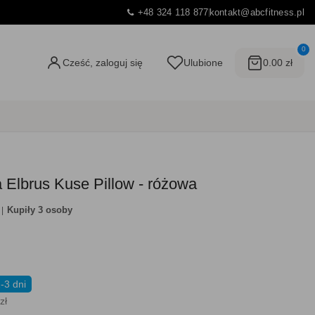
+48 324 118 877
kontakt@abcfitness.pl
0
Cześć, zaloguj się
Ulubione
0.00 zł
 Elbrus Kuse Pillow - różowa
Kupiły 3 osoby
-3 dni
zł