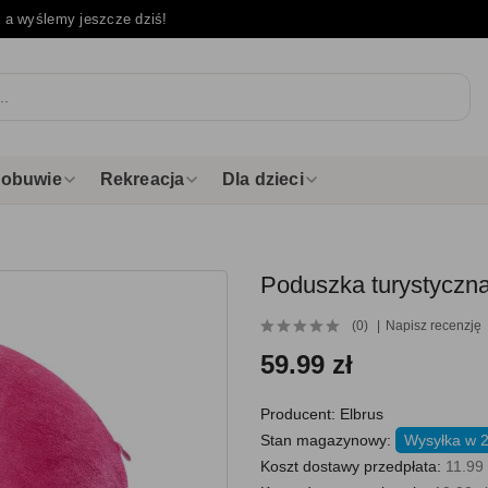
e
a wyślemy jeszcze dziś!
i obuwie
Rekreacja
Dla dzieci
Poduszka turystyczna
(0)
Napisz recenzję
59.99 zł
Producent:
Elbrus
Stan magazynowy:
Wysyłka w 2
Koszt dostawy przedpłata:
11.99 