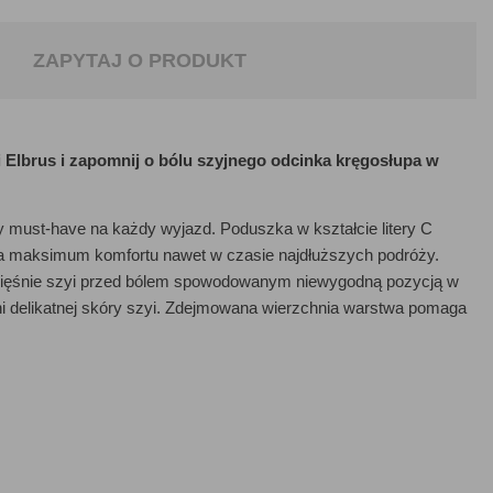
ZAPYTAJ O PRODUKT
lbrus i zapomnij o bólu szyjnego odcinka kręgosłupa w
ust-have na każdy wyjazd. Poduszka w kształcie litery C
 maksimum komfortu nawet w czasie najdłuższych podróży.
i mięśnie szyi przed bólem spowodowanym niewygodną pozycją w
i delikatnej skóry szyi. Zdejmowana wierzchnia warstwa pomaga