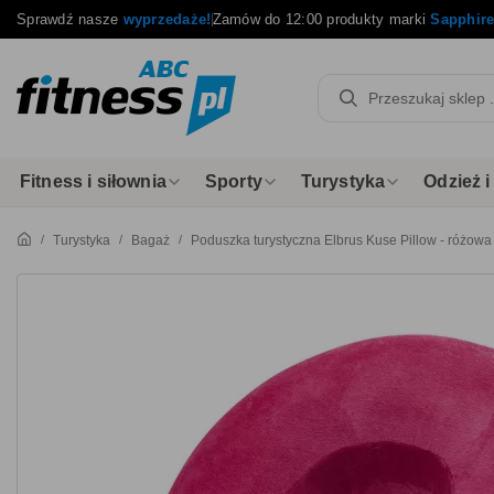
Sprawdź nasze
wyprzedaże!
Zamów do 12:00 produkty marki
Sapphir
Fitness i siłownia
Sporty
Turystyka
Odzież 
Turystyka
Bagaż
Poduszka turystyczna Elbrus Kuse Pillow - różowa