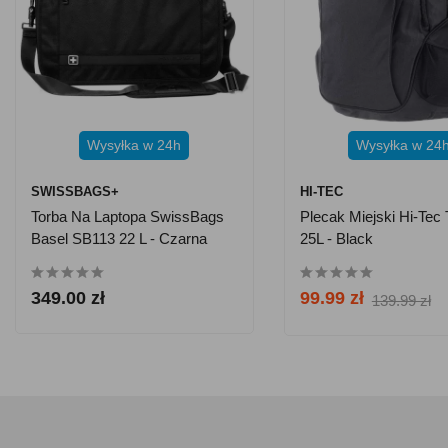
Wysyłka w 24h
Wysyłka w 24
SWISSBAGS+
HI-TEC
Torba Na Laptopa SwissBags
Plecak Miejski Hi-Tec
Basel SB113 22 L - Czarna
25L - Black
349.00 zł
99.99 zł
139.99 zł