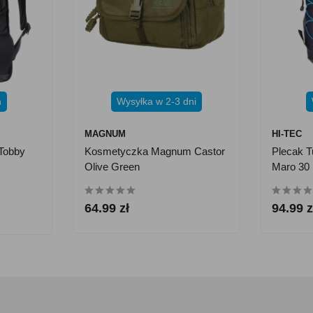
h
Wysyłka w 2-3 dni
MAGNUM
HI-TEC
 Tobby
Kosmetyczka Magnum Castor
Plecak T
Olive Green
Maro 30
64.99 zł
94.99 z