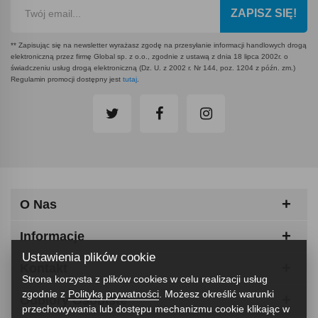
ZAPISZ SIĘ!
** Zapisując się na newsletter wyrażasz zgodę na przesyłanie informacji handlowych drogą
elektroniczną przez firmę Global sp. z o.o., zgodnie z ustawą z dnia 18 lipca 2002r. o
świadczeniu usług drogą elektroniczną (Dz. U. z 2002 r. Nr 144, poz. 1204 z późn. zm.)
Regulamin promocji dostępny jest
tutaj
.
O Nas
Informacje
Ustawienia plików cookie
Kontakt
Strona korzysta z plików cookies w celu realizacji usług
zgodnie z
Polityką prywatności
. Możesz określić warunki
Odbiory Osobiste
przechowywania lub dostępu mechanizmu cookie klikając w