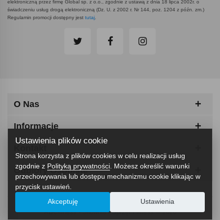
elektroniczną przez firmę Global sp. z o.o., zgodnie z ustawą z dnia 18 lipca 2002r. o
świadczeniu usług drogą elektroniczną (Dz. U. z 2002 r. Nr 144, poz. 1204 z późn. zm.)
Regulamin promocji dostępny jest
tutaj
.
O Nas
Informacje
Ustawienia plików cookie
Kontakt
Strona korzysta z plików cookies w celu realizacji usług
zgodnie z
Polityką prywatności
. Możesz określić warunki
Odbiory Osobiste
przechowywania lub dostępu mechanizmu cookie klikając w
przycisk ustawień.
Akceptuję
Ustawienia
ABCfitness - Siłownia I Sprzęt Fitness © 2026